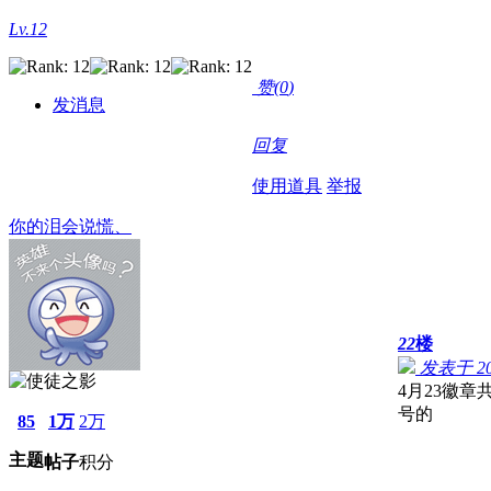
Lv.12
赞(
0
)
发消息
回复
使用道具
举报
你的泪会说慌、
22
楼
发表于 202
4月23徽
号的
85
1万
2万
主题
帖子
积分