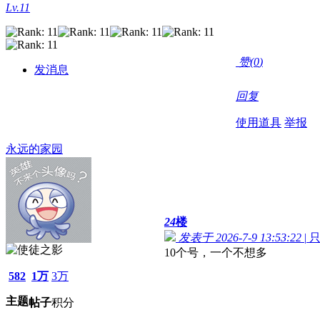
Lv.11
赞(
0
)
发消息
回复
使用道具
举报
永远的家园
24
楼
发表于 2026-7-9 13:53:22
|
10个号，一个不想多
582
1万
3万
主题
帖子
积分