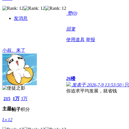
赞(
0
)
发消息
回复
使用道具
举报
小叔、来了
26
楼
发表于 2026-7-9 13:53:50
|
你追求平均发展，就省钱
215
1万
3万
主题
帖子
积分
Lv.12