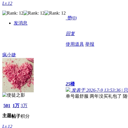
Lv.12
赞(
0
)
发消息
回复
使用道具
举报
疯小婕
25
楼
发表于 2026-7-9 13:53:36
|
单号最舒服 两年没买礼包了 随
501
1万
3万
主题
帖子
积分
Lv.12