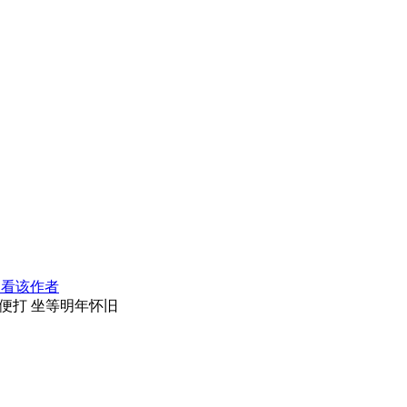
只看该作者
便打 坐等明年怀旧