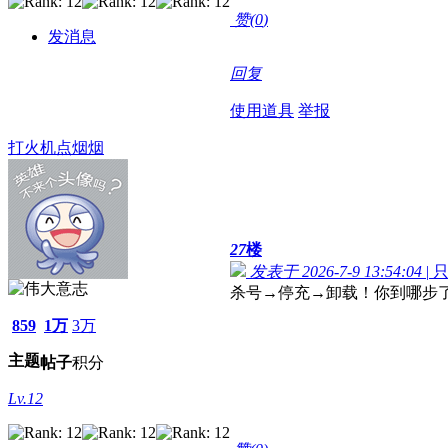
赞(
0
)
发消息
回复
使用道具
举报
打火机点烟烟
27
楼
发表于 2026-7-9 13:54:04
|
杀号→停充→卸载！你到哪步
859
1万
3万
主题
帖子
积分
Lv.12