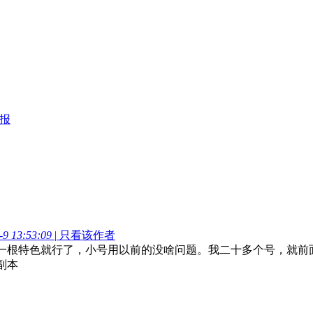
报
9 13:53:09
|
只看该作者
一根特色就行了，小号用以前的没啥问题。我二十多个号，就前
副本