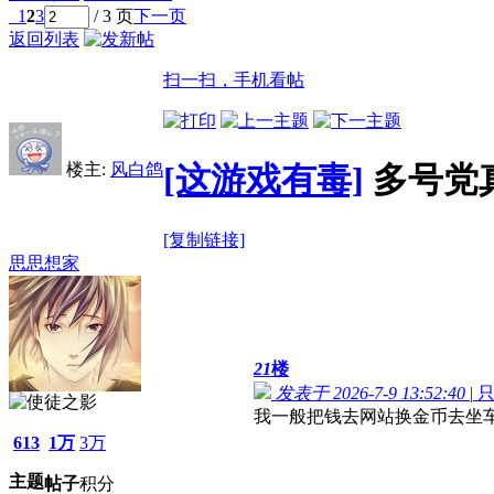
1
2
3
/ 3 页
下一页
返回列表
扫一扫，手机看帖
楼主:
风白鸽
[这游戏有毒]
多号党
[复制链接]
思思想家
21
楼
发表于 2026-7-9 13:52:40
|
我一般把钱去网站换金币去坐
613
1万
3万
主题
帖子
积分