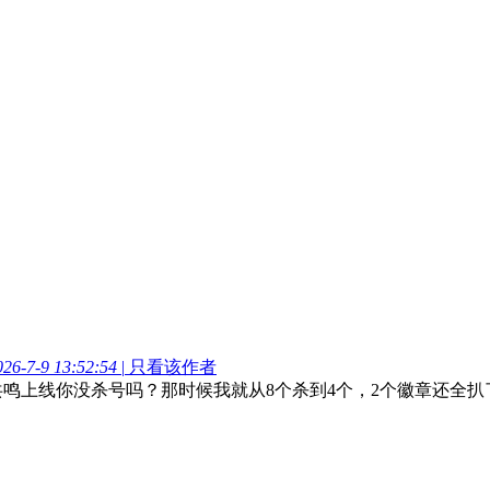
6-7-9 13:52:54
|
只看该作者
章共鸣上线你没杀号吗？那时候我就从8个杀到4个，2个徽章还全