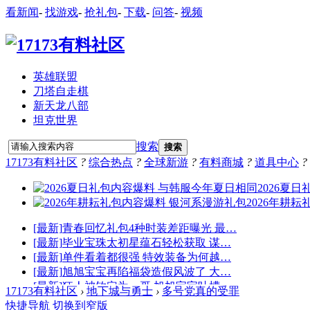
看新闻
-
找游戏
-
抢礼包
-
下载
-
问答
-
视频
英雄联盟
刀塔自走棋
新天龙八部
坦克世界
搜索
搜索
17173有料社区
?
综合热点
?
全球新游
?
有料商城
?
道具中心
?
17173有料社区
›
地下城与勇士
›
多号党真的受罪
快捷导航
切换到窄版