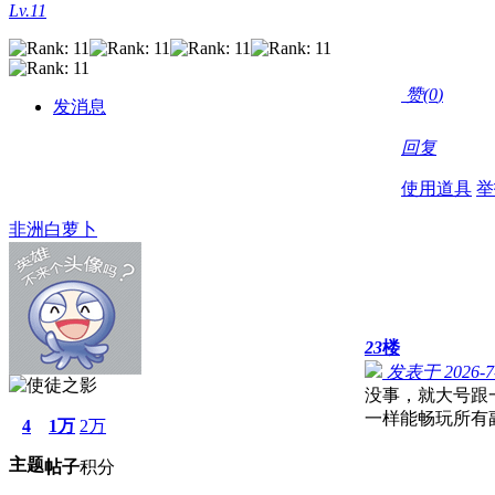
Lv.11
赞(
0
)
发消息
回复
使用道具
举
非洲白萝卜
23
楼
发表于 2026-7-
没事，就大号跟
一样能畅玩所有
4
1万
2万
主题
帖子
积分