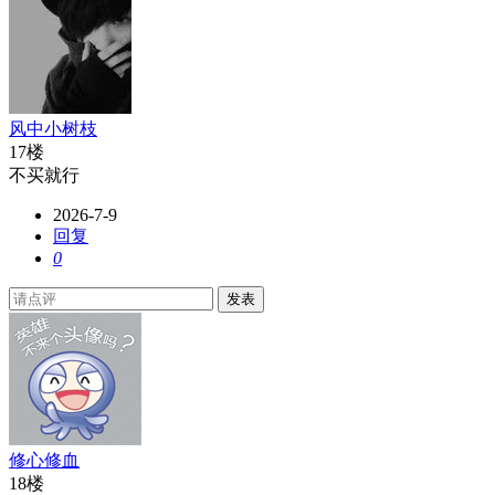
风中小树枝
17楼
不买就行
2026-7-9
回复
0
发表
修心修血
18楼