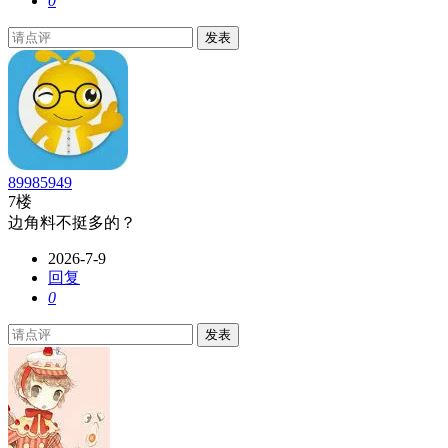
0
发表
89985949
7楼
边角料不挺多的？
2026-7-9
回复
0
发表