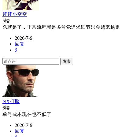
拜拜小空空
5楼
杀就是了，正常流程就是多号党追求细节只会越来越累
2026-7-9
回复
0
发表
NX打脸
6楼
单号成本现在也不低了
2026-7-9
回复