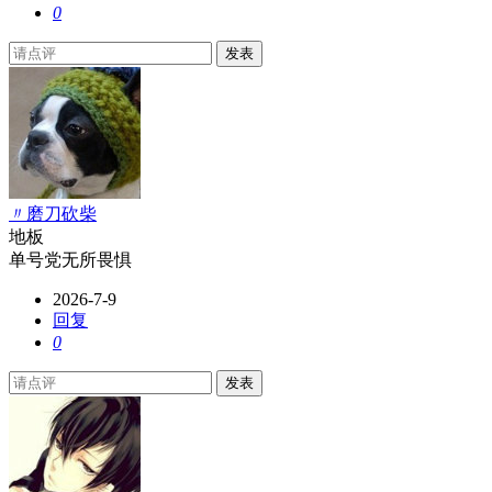
0
发表
〃磨刀砍柴
地板
单号党无所畏惧
2026-7-9
回复
0
发表