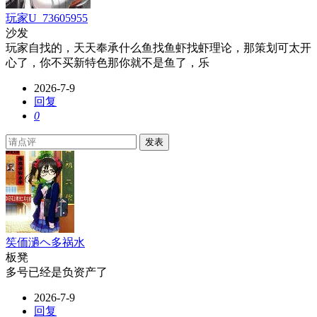
玩家U_73605955
沙发
玩家自找的，天天奉承什么鱼找鱼虾找虾理论，那策划可太开
心了，你不买新特色那你就不是鱼了，乐
2026-7-9
回复
0
发表
笶侕濄ヘ多祸水
板凳
多号已经是负资产了
2026-7-9
回复