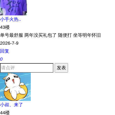
小手火热..
43楼
单号最舒服 两年没买礼包了 随便打 坐等明年怀旧
2026-7-9
回复
0
发表
小叔、来了
44楼