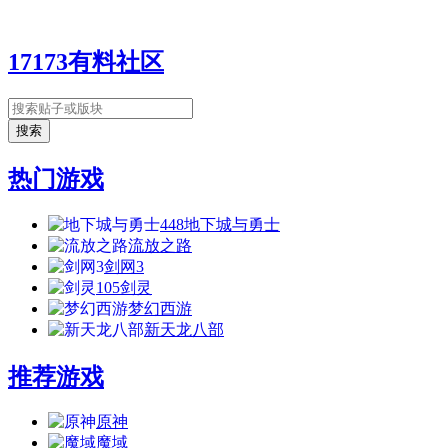
17173有料社区
热门游戏
448
地下城与勇士
流放之路
剑网3
105
剑灵
梦幻西游
新天龙八部
推荐游戏
原神
魔域