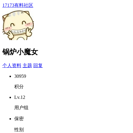
17173有料社区
锅炉小魔女
个人资料
主题
回复
30959
积分
Lv.12
用户组
保密
性别