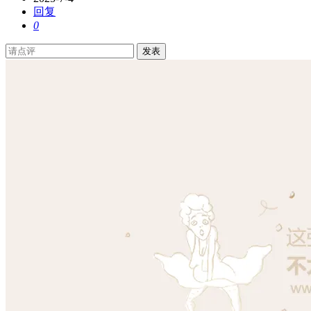
回复
0
发表