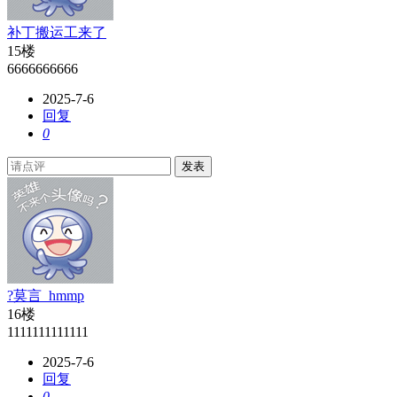
补丁搬运工来了
15楼
6666666666
2025-7-6
回复
0
发表
?莫言_hmmp
16楼
1111111111111
2025-7-6
回复
0