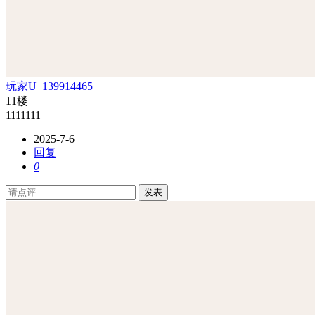
玩家U_139914465
11楼
1111111
2025-7-6
回复
0
发表