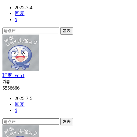
2025-7-4
回复
0
发表
玩家_vd51
7楼
5556666
2025-7-5
回复
0
发表