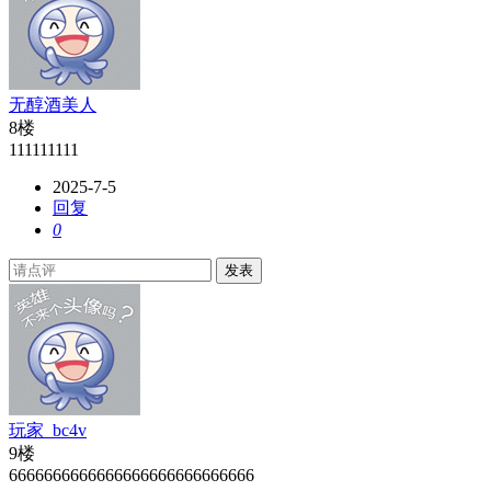
无醇酒美人
8楼
111111111
2025-7-5
回复
0
发表
玩家_bc4v
9楼
6666666666666666666666666666