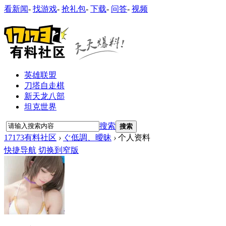
看新闻
-
找游戏
-
抢礼包
-
下载
-
问答
-
视频
英雄联盟
刀塔自走棋
新天龙八部
坦克世界
搜索
搜索
17173有料社区
›
ぐ低調、曖昧
›
个人资料
快捷导航
切换到窄版