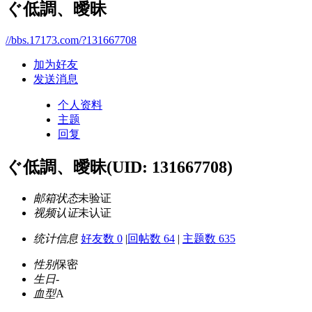
ぐ低調、曖昧
//bbs.17173.com/?131667708
加为好友
发送消息
个人资料
主题
回复
ぐ低調、曖昧
(UID: 131667708)
邮箱状态
未验证
视频认证
未认证
统计信息
好友数 0
|
回帖数 64
|
主题数 635
性别
保密
生日
-
血型
A