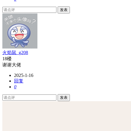
发表
火焰鼠_g208
18楼
谢谢大佬
2025-1-16
回复
0
发表