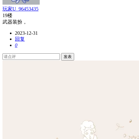
玩家U_96453435
19楼
武器装扮，
2023-12-31
回复
0
发表