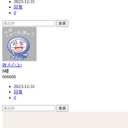
2023-12-31
回复
0
发表
故人心上i
8楼
666666
2023-12-31
回复
0
发表