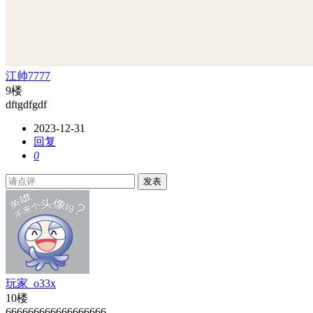
江帅7777
9楼
dftgdfgdf
2023-12-31
回复
0
发表
玩家_o33x
10楼
666666666666666666