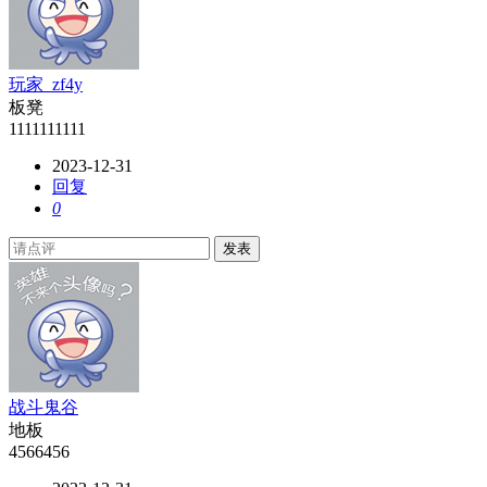
玩家_zf4y
板凳
1111111111
2023-12-31
回复
0
发表
战斗鬼谷
地板
4566456