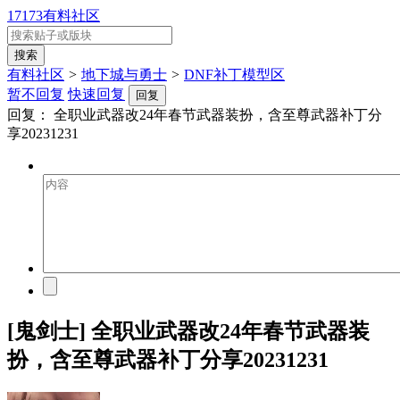
17173有料社区
有料社区
>
地下城与勇士
>
DNF补丁模型区
暂不回复
快速回复
回复
回复：
全职业武器改24年春节武器装扮，含至尊武器补丁分
享20231231
[鬼剑士] 全职业武器改24年春节武器装
扮，含至尊武器补丁分享20231231