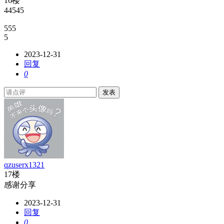
16楼
44545
555
5
2023-12-31
回复
0
发表
qzuserx1321
17楼
感谢分享
2023-12-31
回复
0