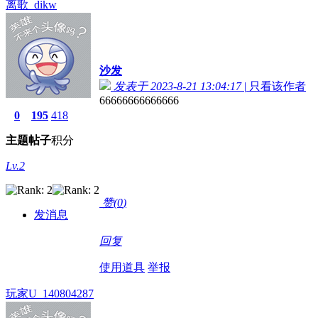
离歌_dikw
沙发
发表于 2023-8-21 13:04:17
|
只看该作者
66666666666666
0
195
418
主题
帖子
积分
Lv.2
赞(
0
)
发消息
回复
使用道具
举报
玩家U_140804287