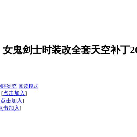
女鬼剑士时装改全套天空补丁2023
倒序浏览
|
阅读模式
9
[
点击加入
]
[
点击加入
]
点击加入
]