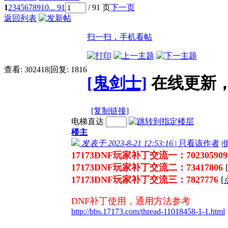
1
2
3
4
5
6
7
8
9
10
... 91
/ 91 页
下一页
返回列表
扫一扫，手机看帖
查看:
302418
|
回复:
1816
[鬼剑士]
在线更新，
[复制链接]
电梯直达
楼主
发表于 2023-8-21 12:53:16
|
只看该作者
|
17173DNF玩家补丁交流一：70230590
17173DNF玩家补丁交流二：73417806
17173DNF玩家补丁交流三：7827776
[
DNF补丁使用，通用方法参考
http://bbs.17173.com/thread-11018458-1-1.html