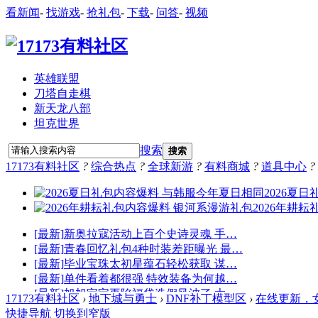
看新闻
-
找游戏
-
抢礼包
-
下载
-
问答
-
视频
英雄联盟
刀塔自走棋
新天龙八部
坦克世界
搜索
搜索
17173有料社区
?
综合热点
?
全球新游
?
有料商城
?
道具中心
?
17173有料社区
›
地下城与勇士
›
DNF补丁模型区
›
在线更新，女鬼
快捷导航
切换到窄版