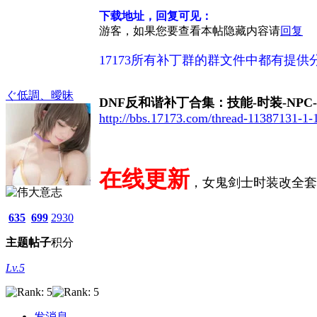
下载地址，回复可见：
游客，如果您要查看本帖隐藏内容请
回复
17173所有补丁群的群文件中都有提供
ぐ低調、曖昧
DNF反和谐补丁合集：技能-时装-NPC
http://bbs.17173.com/thread-11387131-1-
在线更新
，女鬼剑士时装改全套天空
635
699
2930
主题
帖子
积分
Lv.5
发消息