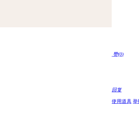
赞(
0
)
回复
使用道具
举