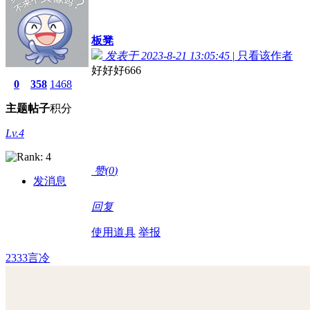
板凳
发表于 2023-8-21 13:05:45
|
只看该作者
好好好666
0
358
1468
主题
帖子
积分
Lv.4
赞(
0
)
发消息
回复
使用道具
举报
2333言冷