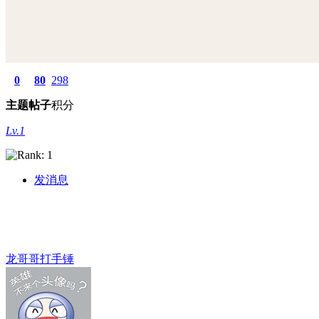
0
80
298
主题
帖子
积分
Lv.1
发消息
龙哥哥打手锤