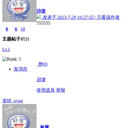
沙发
发表于 2023-7-29 16:27:55
|
只看该作者
555555
0
6
18
主题
帖子
积分
Lv.1
赞(
0
)
发消息
回复
使用道具
举报
宠祢_oyug
板凳