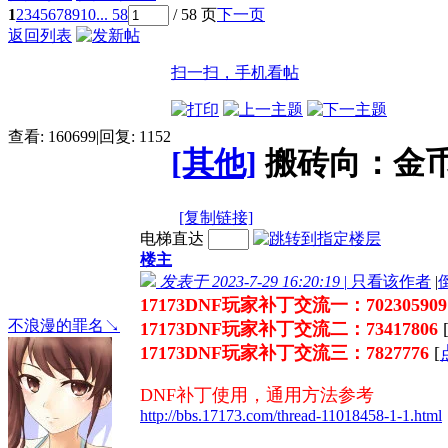
1
2
3
4
5
6
7
8
9
10
... 58
/ 58 页
下一页
返回列表
扫一扫，手机看帖
查看:
160699
|
回复:
1152
[其他]
搬砖向：金币
[复制链接]
电梯直达
楼主
发表于 2023-7-29 16:20:19
|
只看该作者
|
17173DNF玩家补丁交流一：70230590
不浪漫的罪名↘
17173DNF玩家补丁交流二：73417806
17173DNF玩家补丁交流三：7827776
[
DNF补丁使用，通用方法参考
http://bbs.17173.com/thread-11018458-1-1.html