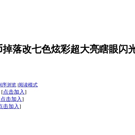
掉落改七色炫彩超大亮瞎眼闪光补丁
倒序浏览
|
阅读模式
9
[
点击加入
]
[
点击加入
]
点击加入
]