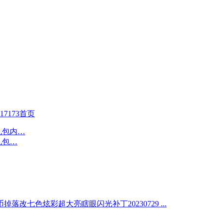
17173首页
掉落改七色炫彩超大亮瞎眼闪光补丁20230729 ...