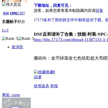
下载地址，回复可见：
游客，如果您要查看本帖隐藏内容请
回复
434
1006
2387
17173各补丁群的群文件中都有提供下载
主题
帖子
积分
Lv.5
DNF反和谐补丁合集：技能-时装-NPC
http://bbs.17173.com/thread-11387131-1-
发消息
搬砖向：金币掉落改七色炫彩超大亮瞎眼闪
收藏
8
回复
使用道具
举报
离垢_cqmn