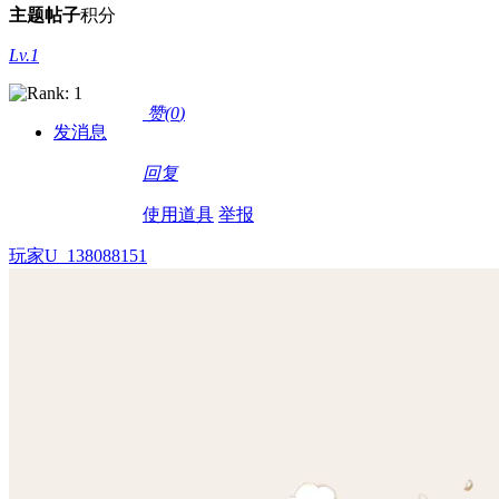
主题
帖子
积分
Lv.1
赞(
0
)
发消息
回复
使用道具
举报
玩家U_138088151