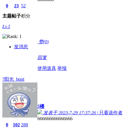
0
23
52
主题
帖子
积分
Lv.1
赞(
0
)
发消息
回复
使用道具
举报
?阳光_bqut
5
楼
发表于 2023-7-29 17:37:26
|
只看该作者
666666666666666
0
102
288