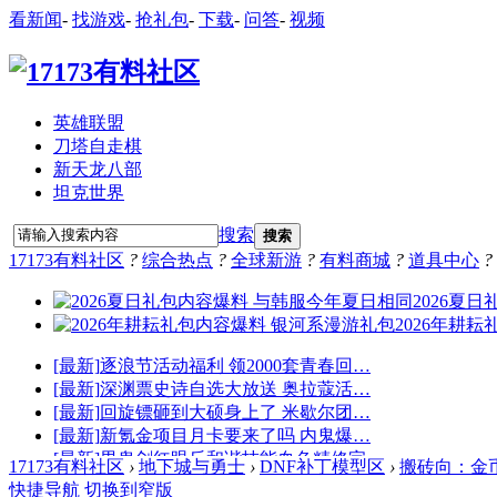
看新闻
-
找游戏
-
抢礼包
-
下载
-
问答
-
视频
英雄联盟
刀塔自走棋
新天龙八部
坦克世界
搜索
搜索
17173有料社区
?
综合热点
?
全球新游
?
有料商城
?
道具中心
?
17173有料社区
›
地下城与勇士
›
DNF补丁模型区
›
搬砖向：金币
快捷导航
切换到窄版