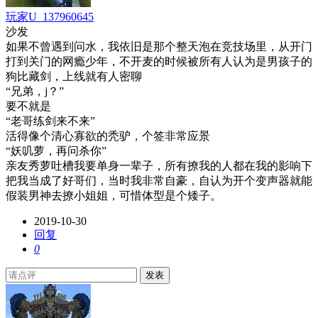
玩家U_137960645
沙发
如果不曾遇到问水，我依旧是那个整天泡在竞技场里，从开门
打到关门的网瘾少年，不开麦的时候被所有人认为是男孩子的
狗比藏剑，上线就有人密聊
“兄弟，j？”
要不就是
“老哥练剑来不来”
活得像个清心寡欲的秃驴，个签非常应景
“妖叽萝，再问杀你”
亲友秀萝吐槽我要单身一辈子，所有撩我的人都在我的影响下
把我当成了好哥们，当时我非常自豪，自认为开个变声器就能
假装男神去撩小姐姐，可惜体型是个矮子。
2019-10-30
回复
0
发表