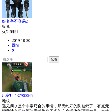
好名字不容易2
板凳
火钳刘明
2019-10-30
回复
0
发表
玩家U_137960645
地板
遇见问水是个非常巧合的事情，那天约好的队被鸽了，有点无