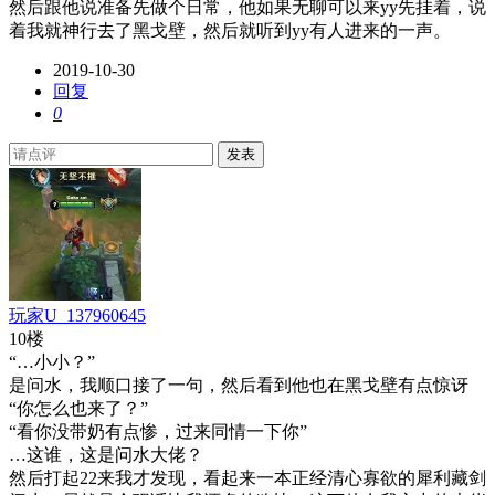
然后跟他说准备先做个日常，他如果无聊可以来yy先挂着，说
着我就神行去了黑戈壁，然后就听到yy有人进来的一声。
2019-10-30
回复
0
发表
玩家U_137960645
10楼
“…小小？”
是问水，我顺口接了一句，然后看到他也在黑戈壁有点惊讶
“你怎么也来了？”
“看你没带奶有点惨，过来同情一下你”
…这谁，这是问水大佬？
然后打起22来我才发现，看起来一本正经清心寡欲的犀利藏剑