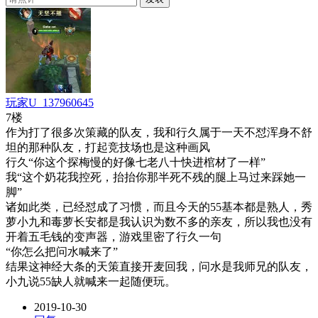
玩家U_137960645
7楼
作为打了很多次策藏的队友，我和行久属于一天不怼浑身不舒
坦的那种队友，打起竞技场也是这种画风
行久“你这个探梅慢的好像七老八十快进棺材了一样”
我“这个奶花我控死，抬抬你那半死不残的腿上马过来踩她一
脚”
诸如此类，已经怼成了习惯，而且今天的55基本都是熟人，秀
萝小九和毒萝长安都是我认识为数不多的亲友，所以我也没有
开着五毛钱的变声器，游戏里密了行久一句
“你怎么把问水喊来了”
结果这神经大条的天策直接开麦回我，问水是我师兄的队友，
小九说55缺人就喊来一起随便玩。
2019-10-30