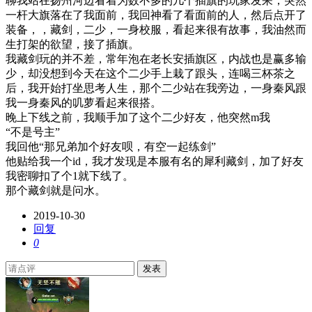
聊我站在扬州河边看着为数不多的几个插旗的玩家发呆，突然
一杆大旗落在了我面前，我回神看了看面前的人，然后点开了
装备，，藏剑，二少，一身校服，看起来很有故事，我油然而
生打架的欲望，接了插旗。
我藏剑玩的并不差，常年泡在老长安插旗区，内战也是赢多输
少，却没想到今天在这个二少手上栽了跟头，连喝三杯茶之
后，我开始打坐思考人生，那个二少站在我旁边，一身秦风跟
我一身秦风的叽萝看起来很搭。
晚上下线之前，我顺手加了这个二少好友，他突然m我
“不是号主”
我回他“那兄弟加个好友呗，有空一起练剑”
他贴给我一个id，我才发现是本服有名的犀利藏剑，加了好友
我密聊扣了个1就下线了。
那个藏剑就是问水。
2019-10-30
回复
0
发表