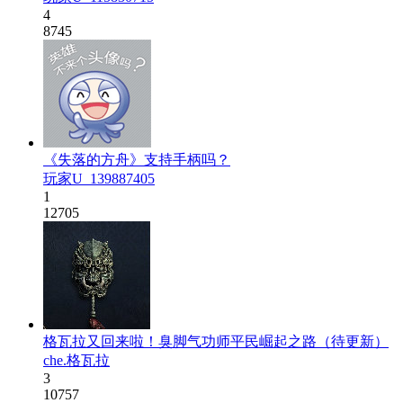
4
8745
《失落的方舟》支持手柄吗？
玩家U_139887405
1
12705
格瓦拉又回来啦！臭脚气功师平民崛起之路（待更新）
che.格瓦拉
3
10757