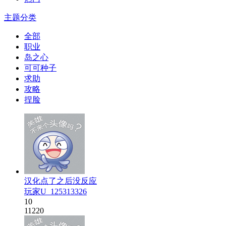
主题分类
全部
职业
岛之心
可可种子
求助
攻略
捏脸
汉化点了之后没反应
玩家U_125313326
10
11220