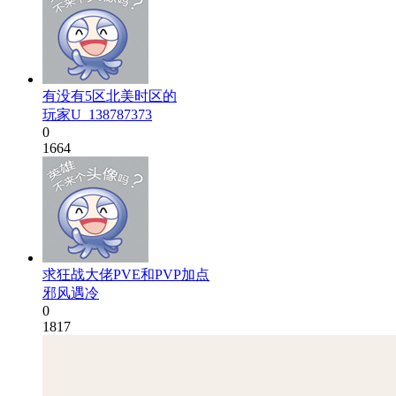
有没有5区北美时区的
玩家U_138787373
0
1664
求狂战大佬PVE和PVP加点
邪风遇冷
0
1817