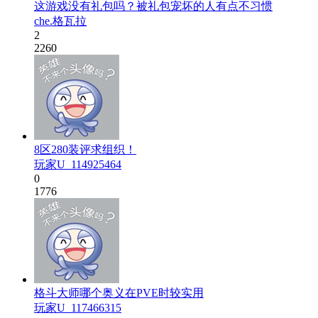
这游戏没有礼包吗？被礼包宠坏的人有点不习惯
che.格瓦拉
2
2260
8区280装评求组织！
玩家U_114925464
0
1776
格斗大师哪个奥义在PVE时较实用
玩家U_117466315