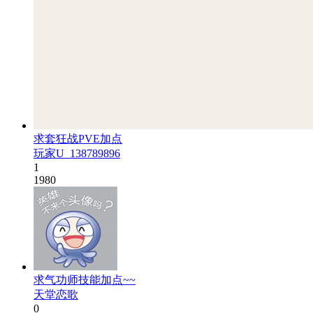
求套狂战PVE加点
玩家U_138789896
1
1980
求气功师技能加点~~
天堂恋歌
0