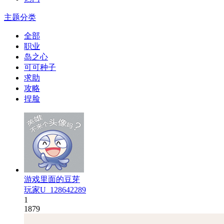
主题分类
全部
职业
岛之心
可可种子
求助
攻略
捏脸
游戏里面的豆芽
玩家U_128642289
1
1879