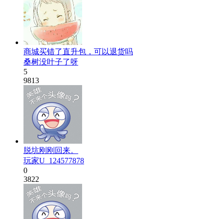
商城买错了直升包，可以退货吗
桑树没叶子了呀
5
9813
脱坑刚刚回来。
玩家U_124577878
0
3822