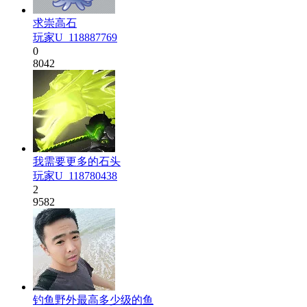
求崇高石
玩家U_118887769
0
8042
我需要更多的石头
玩家U_118780438
2
9582
钓鱼野外最高多少级的鱼