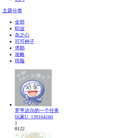
主题分类
全部
职业
岛之心
可可种子
求助
攻略
捏脸
罗亨达尔的一个任务
玩家U_139164160
1
8122