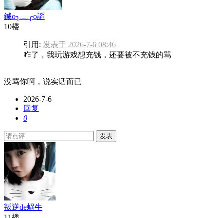
鋮o╮﹏╭o謟
10楼
引用:
发表于 2026-7-6 08:46
咋了，我玩游戏想充钱，还要被不充钱的骂
没骂你啊，说实话而已
2026-7-6
回复
0
发表
叛逆de蜗牛
11楼