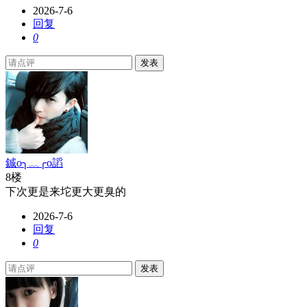
2026-7-6
回复
0
发表
鋮o╮﹏╭o謟
8楼
下次更是来坨更大更臭的
2026-7-6
回复
0
发表