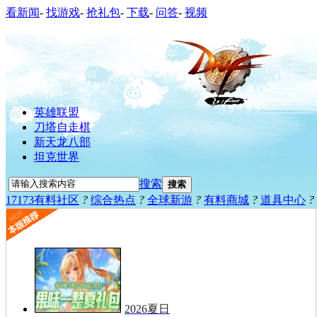
看新闻
-
找游戏
-
抢礼包
-
下载
-
问答
-
视频
英雄联盟
刀塔自走棋
新天龙八部
坦克世界
搜索
搜索
17173有料社区
?
综合热点
?
全球新游
?
有料商城
?
道具中心
?