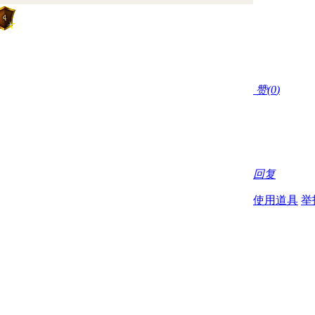
赞(
0
)
回复
使用道具
举