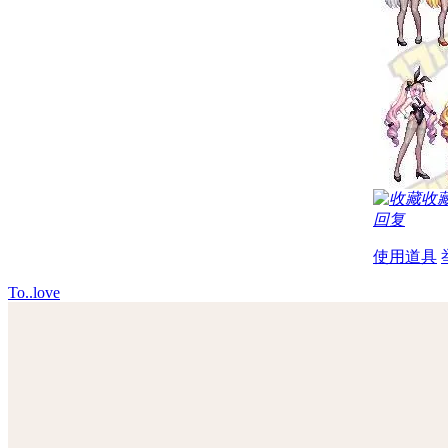
收
回复
使用道具
To..love