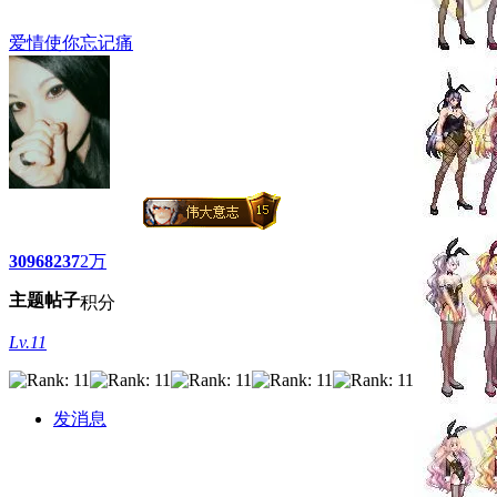
爱情使你忘记痛
3096
8237
2万
主题
帖子
积分
Lv.11
发消息