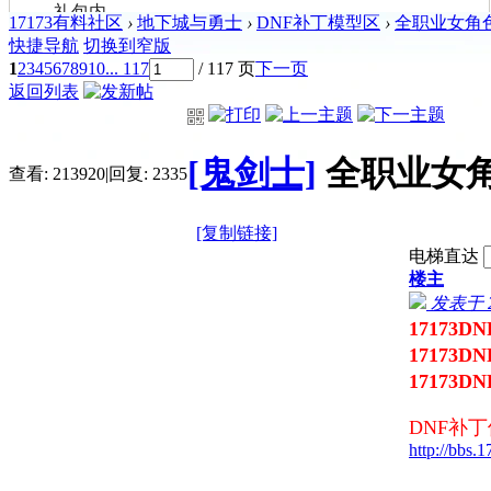
17173有料社区
›
地下城与勇士
›
DNF补丁模型区
›
全职业女角色时
快捷导航
切换到窄版
1
2
3
4
5
6
7
8
9
10
... 117
/ 117 页
下一页
返回列表
[鬼剑士]
全职业女角
查看:
213920
|
回复:
2335
[复制链接]
电梯直达
楼主
发表于 20
17173D
17173
17173
DNF补
http://bbs.