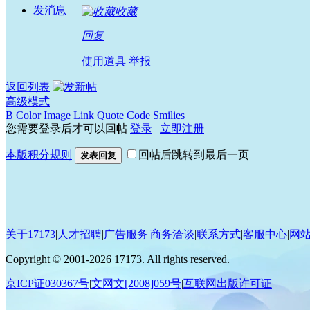
发消息
收藏
回复
使用道具
举报
返回列表
高级模式
B
Color
Image
Link
Quote
Code
Smilies
您需要登录后才可以回帖
登录
|
立即注册
本版积分规则
回帖后跳转到最后一页
发表回复
关于17173
|
人才招聘
|
广告服务
|
商务洽谈
|
联系方式
|
客服中心
|
网
Copyright
©
2001-2026 17173. All rights reserved.
京ICP证030367号
|
文网文[2008]059号
|
互联网出版许可证