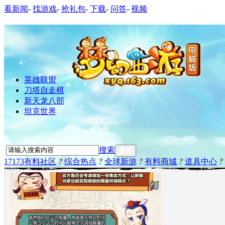
看新闻
-
找游戏
-
抢礼包
-
下载
-
问答
-
视频
英雄联盟
刀塔自走棋
新天龙八部
坦克世界
搜索
搜索
17173有料社区
?
综合热点
?
全球新游
?
有料商城
?
道具中心
?