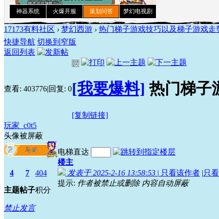
17173有料社区
›
梦幻西游
›
热门梯子游戏技巧以及梯子游戏走势分
快捷导航
切换到窄版
返回列表
[我要爆料]
热门梯子
查看:
403776
|
回复:
0
[复制链接]
玩家_c0t5
头像被屏蔽
电梯直达
楼主
4
7
404
发表于 2025-2-16 13:58:53
|
只看该作者
|
只看
提示:
作者被禁止或删除 内容自动屏蔽
主题
帖子
积分
禁止发言