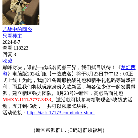
苦战中的同乡
只看楼主
2024-8-7
查看:118323
回复:3
收藏
巅峰对决，谁能一战成名问鼎三界，我们拭目以待！《
梦幻西
游
》电脑版2024新服【一战成名】将于8月23日中午12：00正
式上线！为此，我们准备新服挑战礼包和新手礼包码等游戏福
利，而且我们将以玩家身份入驻新区，与各位少侠一起发展帮
派，建立新区强力团队。
8月23号冲新区，高必马面礼包
MHXY-1111-7777-3333
。激活就可以参与领取现金5块钱的活
动，五开到45级，一共可以领取45块钱。
活动链接：
https://task.17173.com/index.shtml
（新区帮派群1，扫码进群领福利）