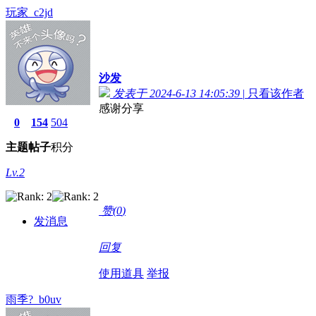
玩家_c2jd
沙发
发表于 2024-6-13 14:05:39
|
只看该作者
感谢分享
0
154
504
主题
帖子
积分
Lv.2
赞(
0
)
发消息
回复
使用道具
举报
雨季?_b0uv