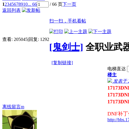
1
2
3
4
5
6
7
8
9
10
... 66
/ 66 页
下一页
返回列表
扫一扫，手机看帖
查看:
205045
|
回复:
1292
[鬼剑士]
全职业武器
[复制链接]
电梯直达
楼主
发表于 20
17173
17173
17173
离线留言m
DNF补
http://bbs.