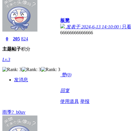
板凳
发表于 2024-6-13 14:10:00
|
只
66666666666666
0
205
824
主题
帖子
积分
Lv.3
赞(
0
)
发消息
回复
使用道具
举报
雨季?_b0uv