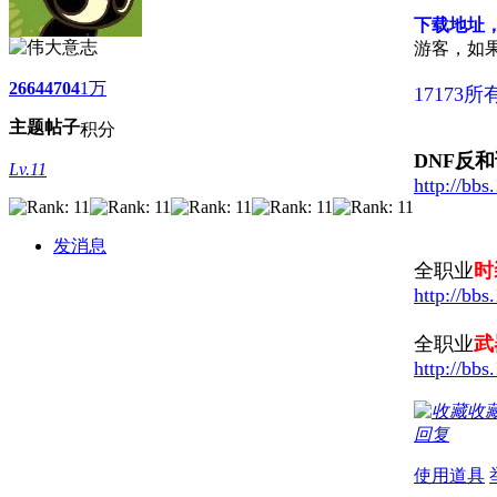
下载地址
游客，如
2664
4704
1万
1717
主题
帖子
积分
DNF反和
Lv.11
http://bb
发消息
全职业
时
http://bb
全职业
武
http://bb
收
回复
使用道具