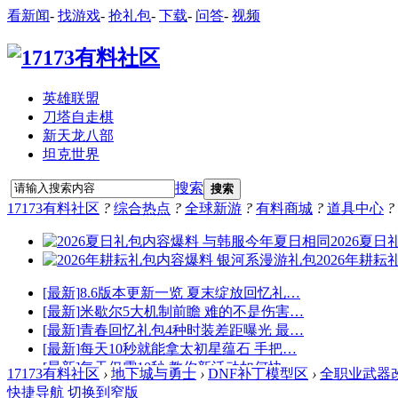
看新闻
-
找游戏
-
抢礼包
-
下载
-
问答
-
视频
英雄联盟
刀塔自走棋
新天龙八部
坦克世界
搜索
搜索
17173有料社区
?
综合热点
?
全球新游
?
有料商城
?
道具中心
?
17173有料社区
›
地下城与勇士
›
DNF补丁模型区
›
全职业武器改韩
快捷导航
切换到窄版