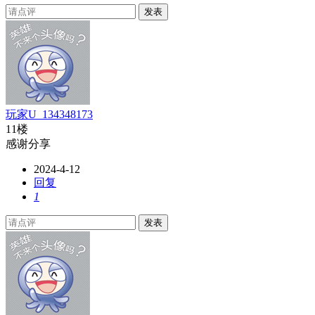
发表
玩家U_134348173
11楼
感谢分享
2024-4-12
回复
1
发表