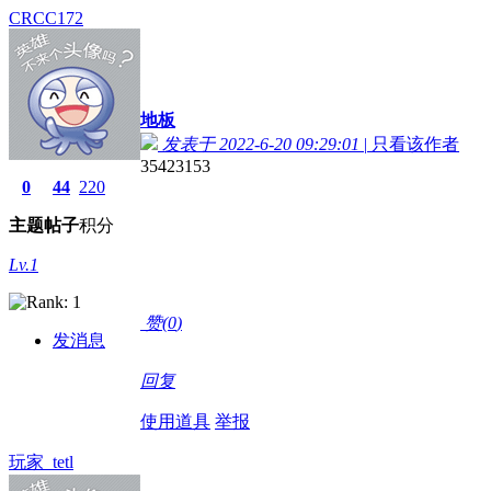
CRCC172
地板
发表于 2022-6-20 09:29:01
|
只看该作者
35423153
0
44
220
主题
帖子
积分
Lv.1
赞(
0
)
发消息
回复
使用道具
举报
玩家_tetl