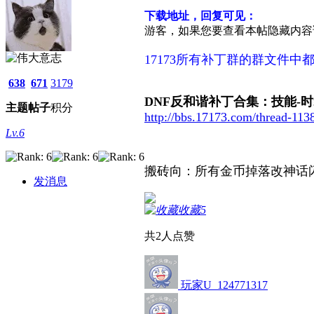
下载地址，回复可见：
游客，如果您要查看本帖隐藏内容
17173所有补丁群的群文件中
638
671
3179
DNF反和谐补丁合集：技能-时装
主题
帖子
积分
http://bbs.17173.com/thread-113
Lv.6
搬砖向：所有金币掉落改神话闪光补
发消息
收藏
5
共
2
人点赞
玩家U_124771317