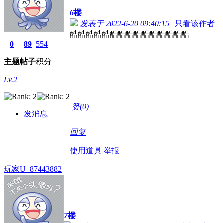
6
楼
发表于 2022-6-20 09:40:15
|
只看该作者
酷酷酷酷酷酷酷酷酷酷酷酷酷酷酷
0
89
554
主题
帖子
积分
Lv.2
赞(
0
)
发消息
回复
使用道具
举报
玩家U_87443882
7
楼