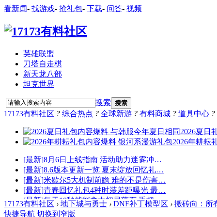
看新闻
-
找游戏
-
抢礼包
-
下载
-
问答
-
视频
英雄联盟
刀塔自走棋
新天龙八部
坦克世界
搜索
搜索
17173有料社区
?
综合热点
?
全球新游
?
有料商城
?
道具中心
?
17173有料社区
›
地下城与勇士
›
DNF补丁模型区
›
搬砖向：所有金
快捷导航
切换到窄版