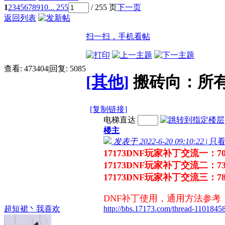
1
2
3
4
5
6
7
8
9
10
... 255
/ 255 页
下一页
返回列表
扫一扫，手机看帖
查看:
473404
|
回复:
5085
[其他]
搬砖向：所有
[复制链接]
电梯直达
楼主
发表于 2022-6-20 09:10:22
|
只
17173DNF玩家补丁交流一：702
17173DNF玩家补丁交流二：734
17173DNF玩家补丁交流三：78
DNF补丁使用，通用方法参考
超短裙丶我喜欢
http://bbs.17173.com/thread-11018458