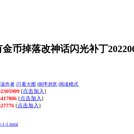
金币掉落改神话闪光补丁202206
看该作者
|
只看大图
|
倒序浏览
|
阅读模式
305909
[
点击加入
]
17806
[
点击加入
]
27776
[
点击加入
]
-1-1.html