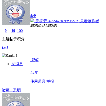
5
楼
发表于 2022-6-20 09:36:10
|
只看该作者
45254245245245
0
19
100
主题
帖子
积分
Lv.1
赞(
0
)
发消息
回复
使用道具
举报
诸葛丶恐明