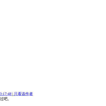
:17:48
|
只看该作者
过吧。