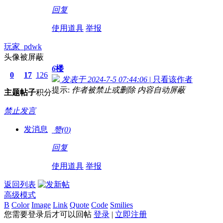
回复
使用道具
举报
玩家_pdwk
头像被屏蔽
6
楼
0
17
126
发表于 2024-7-5 07:44:06
|
只看该作者
提示:
作者被禁止或删除 内容自动屏蔽
主题
帖子
积分
禁止发言
发消息
赞(
0
)
回复
使用道具
举报
返回列表
高级模式
B
Color
Image
Link
Quote
Code
Smilies
您需要登录后才可以回帖
登录
|
立即注册