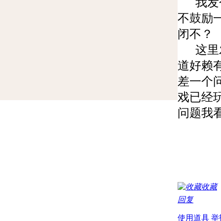
我发个
不鼓励
闭不？
这里发
道好赖
差一个
戏已经
问题我
收藏
回复
使用道具
举