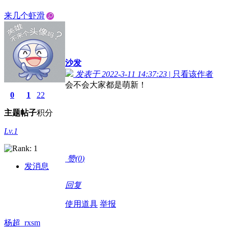
来几个虾滑
沙发
发表于 2022-3-11 14:37:23
|
只看该作者
会不会大家都是萌新！
0
1
22
主题
帖子
积分
Lv.1
赞(
0
)
发消息
回复
使用道具
举报
杨超_rxsm