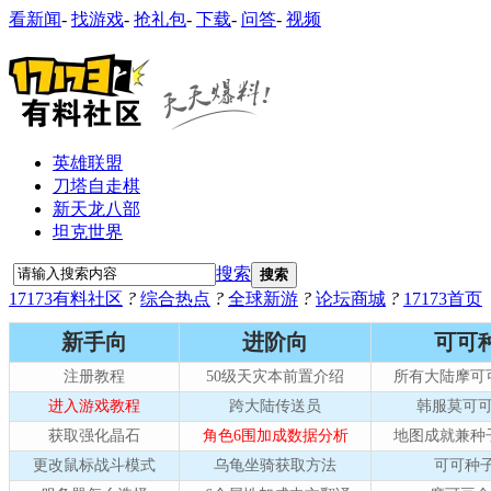
看新闻
-
找游戏
-
抢礼包
-
下载
-
问答
-
视频
英雄联盟
刀塔自走棋
新天龙八部
坦克世界
搜索
搜索
17173有料社区
?
综合热点
?
全球新游
?
论坛商城
?
17173首页