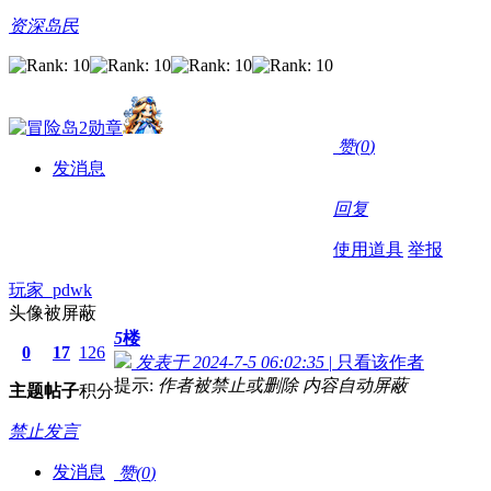
资深岛民
赞(
0
)
发消息
回复
使用道具
举报
玩家_pdwk
头像被屏蔽
5
楼
0
17
126
发表于 2024-7-5 06:02:35
|
只看该作者
提示:
作者被禁止或删除 内容自动屏蔽
主题
帖子
积分
禁止发言
发消息
赞(
0
)