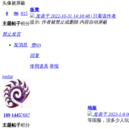
头像被屏蔽
板凳
0
96
815
发表于 2022-10-31 14:18:48
|
只看该作者
提示:
作者被禁止或删除 内容自动屏蔽
主题
帖子
积分
禁止发言
发消息
赞(
0
)
回复
使用道具
举报
joufar
地板
发表于 2023-1-8 00
109
1445
7687
等国服，没多少人玩
主题
帖子
积分