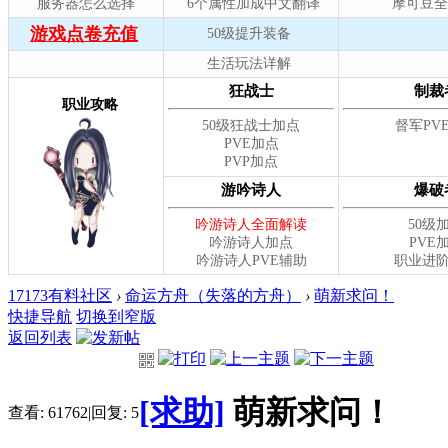
17173有料社区
›
命运方舟（失落的方舟）
›
萌新求问！
快捷导航
切换到窄版
返回列表
[求助]
萌新求问！
查看:
61762
|
回复:
5