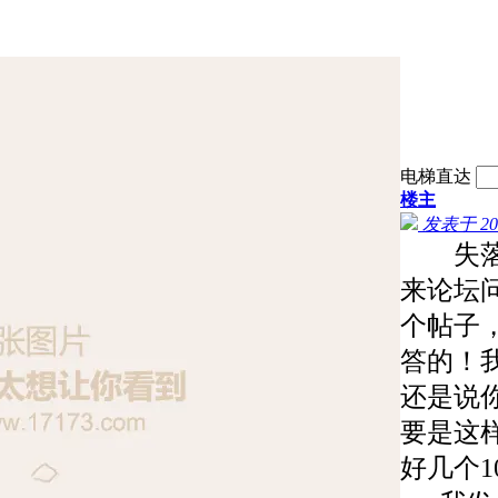
电梯直达
楼主
发表于 2022
失落的
来论坛
个帖子，
答的！
还是说
要是这
好几个1