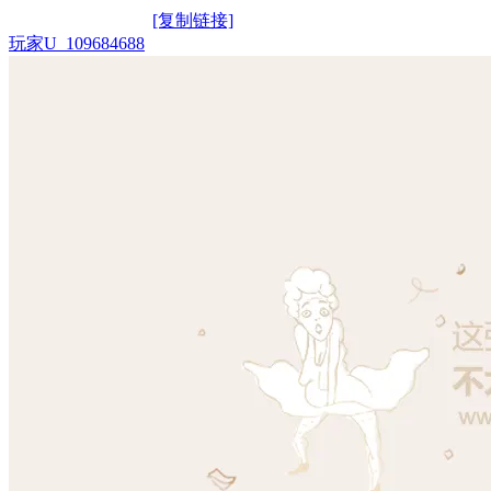
[复制链接]
玩家U_109684688