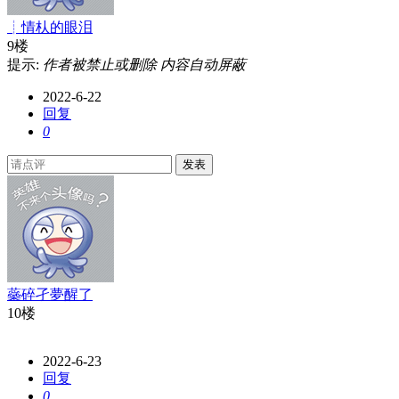
┊情朲的眼泪
9楼
提示:
作者被禁止或删除 内容自动屏蔽
2022-6-22
回复
0
发表
蘂碎孑夢醒了
10楼
2022-6-23
回复
0