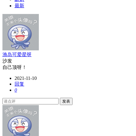
最新
渔岛可爱星呀
沙发
自己顶呀！
2021-11-10
回复
0
发表