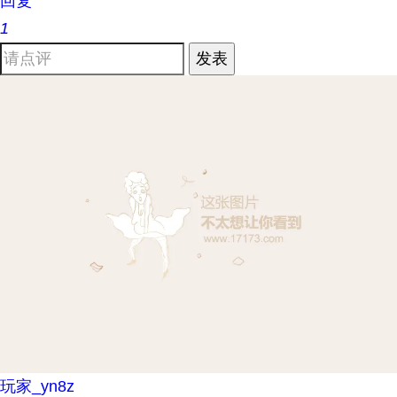
回复
1
发表
玩家_yn8z