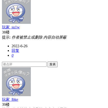
玩家_su1w
38楼
提示:
作者被禁止或删除 内容自动屏蔽
2022-6-26
回复
0
发表
玩家_lbke
39楼