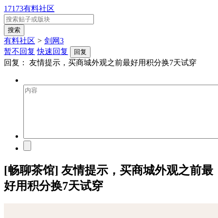
17173有料社区
有料社区
>
剑网3
暂不回复
快速回复
回复
回复：
友情提示，买商城外观之前最好用积分换7天试穿
[畅聊茶馆] 友情提示，买商城外观之前最
好用积分换7天试穿