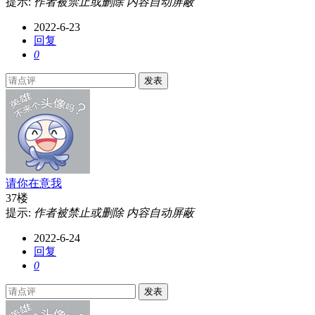
提示:
作者被禁止或删除 内容自动屏蔽
2022-6-23
回复
0
发表
请你在意我
37楼
提示:
作者被禁止或删除 内容自动屏蔽
2022-6-24
回复
0
发表