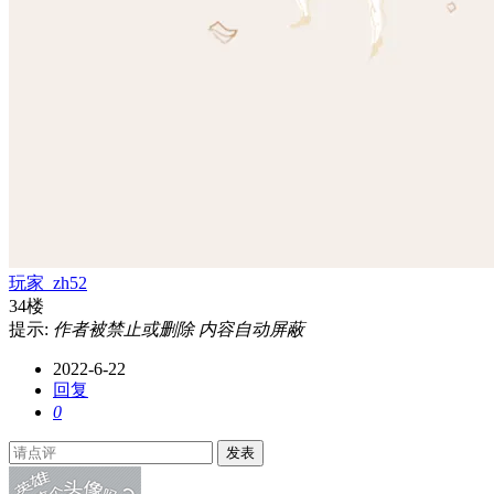
玩家_zh52
34楼
提示:
作者被禁止或删除 内容自动屏蔽
2022-6-22
回复
0
发表