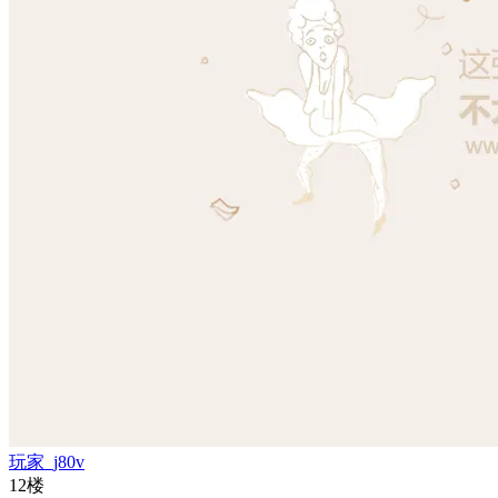
玩家_j80v
12楼