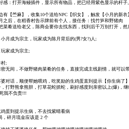
感：打开海鳗插件，显示所有物品，把已经用紫色显示的杆子
有【苎麻】，收集10个送给NPC【织女】，触发【小月的新衣
之后，在稻香村告示牌前有个人，接任务：找竹笋和野猪肉
菜肴送给老父，陈商会要你去找东西，找到后千万别打开，然
成为宗主，玩家成为陈月背后的(男?女?)人;
家成为宗主;
村;
无间，不做野猪肉菜肴的任务，直接完成主线剧情，就可以带
对话，顺便帮她喂鸡，吃奖励的生鸡蛋直到提示【你生病了】
打野熊拿熊胆，打草花蛇抓蛇，刷好感度到亲密以上(爆)，继
我不负责!!!
蛋到提示生病，不去找紫晴看病
碎月琉金应该是 2 个