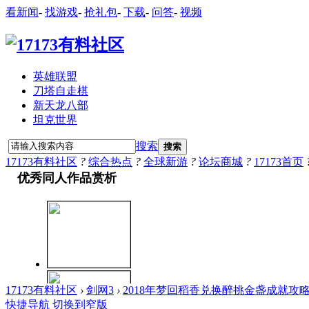
看新闻
-
找游戏
-
抢礼包
-
下载
-
问答
-
视频
英雄联盟
刀塔自走棋
新天龙八部
坦克世界
搜索
搜索
17173有料社区
?
综合热点
?
全球新游
?
论坛商城
?
17173首页
17173有料社区
›
剑网3
›
2018年梦回稻香兑换醉挑金盏成就攻
快捷导航
切换到窄版