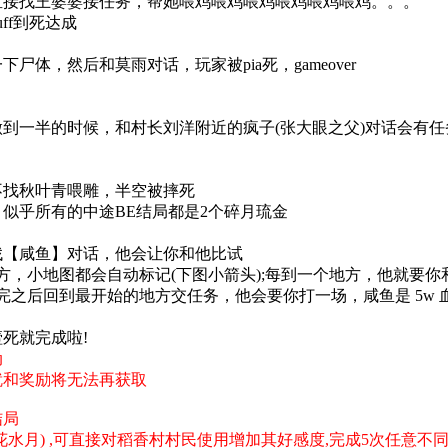
找王婆婆接任务，帮她喂鸡喂鸡喂鸡喂鸡喂鸡喂鸡。。。
f到死达成
体，然后和莫雨对话，玩家被pia死，gameover
一半的时候，和村长刘洋附近的疯子(张大眼之父)对话会有任务
找秋叶青喂雕，半空被摔死
似乎所有的中途BE结局都是2个碎月琉金
咸鱼】对话，他会让你和他比试
小地图都会自动标记(下图小箭头);每到一个地方，他就要你
后回到最开始的地方交任务，他会要你打一场，咸鱼是 5w 血
就完成啦!
动
就和奖励将无法再获取
结局
花水月) ,可直接对稻香村村民使用增加其好感度,完成5次任意