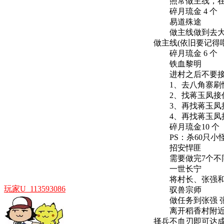
照常做主线，在打
碎月琉金 4 个
易道殊途
做主线做到去大侠
做主线(依旧要记得喂雕
碎月琉金 6 个
铁血黎明
进村之后不要接任
1、去八角寨刷怪(
2、找蒋玉凤接任
3、再找蒋玉凤接
4、再找蒋玉凤接任
碎月琉金10 个
PS：杀60只小
招安悍匪
需要做完7个不同
一世长宁
将村长、张强和梁
玩家U_113593086
驭兽宗师
做任务到张强 张强
离开稻香村附近有三
择兵不血刃即可达