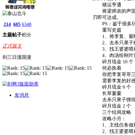
猪运亨通
将梁师农的声望刷
刃即可达成。
PS：鉴于很多玩
214
605
6348
重写史篇
主题
帖子
积分
1、将李复、紫晴
2、去杀只果子狸
正式版主
3、找王婆婆喂鸡
4、肉汤给秋叶青
剑三日漫国漫
碎月琉金 10 个
何必执着
你把李复哥哥三了
需要李复的好感，
碎月琉金 6 个
长草萋萋
发消息
去杀只果子狸得到果
碎月琉金 2 个
三个结局攻略
攻略小月：
1、主线任务做
2、找王婆婆喂鸡