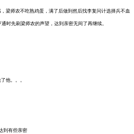
，梁师农不吃熟鸡蛋，满了后做到然后找李复问计选择兵不血
通时先刷梁师农的声望，达到亲密无间了再继续。
了他。。。
达到有些亲密