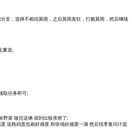
分支，选择不相信莫雨，之后莫雨发狂，打败莫雨，然后继续
董龙;
取任务即可;
菜 做完这俩 就到比较亲密了;
度 送熟鸡蛋也刷好感度 和张强好感度一满 然后找李复问计选