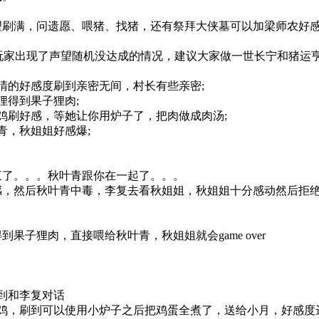
满，问遗愿、喂猪、找猪，还有祭拜大侠墓可以加梁师农好感
家出现了声望随机没达成的情况，建议大家做一世长宁和猪运亨
的好感度刷到亲密无间，村长有些亲密;
得到果子狸肉;
刷好感，等她让你用炉子了，把肉做成肉汤;
，秋姐姐好感爆;
。。。秋叶青跟你在一起了。。。
然后秋叶青中毒，李复去看秋姐姐，秋姐姐十分感动然后拒绝
子狸肉，直接喂给秋叶青，秋姐姐就会game over
到和李复对话
，刷到可以使用小炉子之后把鸡蛋全煮了，送给小月，好感度