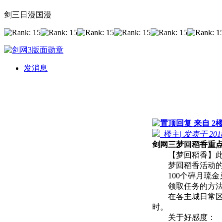
剑三日漫国漫
发消息
来自 2
楼主
|
发表于 2018-
剑网三梦回稻香重
【梦回稻香】此活
梦回稻香活动的碎
100个碎月琉金
领取任务的方法
在各主城日常区附近
时。
关于好感度：