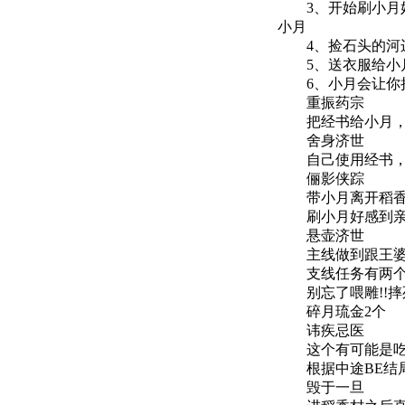
3、开始刷小月好
小月
4、捡石头的河边
5、送衣服给小月
6、小月会让你把
重振药宗
把经书给小月，小月
舍身济世
自己使用经书，玩
俪影侠踪
带小月离开稻香
刷小月好感到亲密
悬壶济世
主线做到跟王婆婆
支线任务有两个，
别忘了喂雕!!摔死
碎月琉金2个
讳疾忌医
这个有可能是吃鸡
根据中途BE结局，
毁于一旦