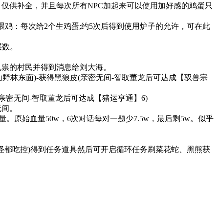
供补全，并且每次所有NPC加起来可以使用加好感的鸡蛋只
鸡：每次给2个生鸡蛋;约5次后得到使用炉子的允许，可在此
层数。
祟的村民并得到消息给刘大海。
野林东面)-获得黑狼皮(亲密无间-智取董龙后可达成【驭兽宗
亲密无间-智取董龙后可达成【猪运亨通】6)
无间。
始血量50w，6次对话每对一题少7.5w，最后剩5w。似乎
两个怪都吃控)得到任务道具然后可开启循环任务刷菜花蛇、黑熊获