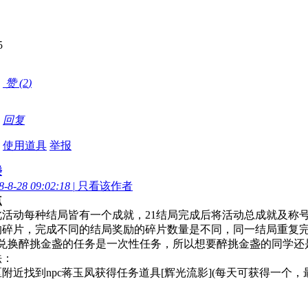
赞 (
2
)
回复
使用道具
举报
楼
8-28 09:02:18
|
只看该作者
点
动每种结局皆有一个成就，21结局完成后将活动总成就及称号
片，完成不同的结局奖励的碎片数量是不同，同一结局重复完
兑换醉挑金盏的任务是一次性任务，所以想要醉挑金盏的同学还是
：
找到npc蒋玉凤获得任务道具[辉光流影](每天可获得一个，最