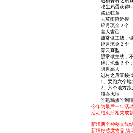
进稻香村之后直接
吃生鸡蛋获得buf
路止狂童
去莫雨附近摸一下尸
碎月琉金 2 个
害人害己
照常做主线，做到
碎月琉金 2 个
青云直坠
照常做主线，不
碎月琉金 2 个，
隐世高人
进村之后直接找【
1、要跑六个地方，
2、六个地方跑完之
狼吞虎咽
吃熟鸡蛋吃到噎死
今年为最后一年活
活动结束后相关成
新增两个神秘支线
新增好感度物品[镜