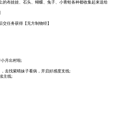
上的布娃娃、石头、蝴蝶、兔子、小青蛙各种都收集起来送给
】
后交任务获得【无方制物经】
小月出村啦;
，去找紫晴妹子看病，开启好感度支线;
续主线;