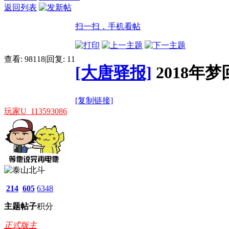
返回列表
扫一扫，手机看帖
查看:
98118
|
回复:
11
[大唐驿报]
2018
[复制链接]
玩家U_113593086
214
605
6348
主题
帖子
积分
正式版主