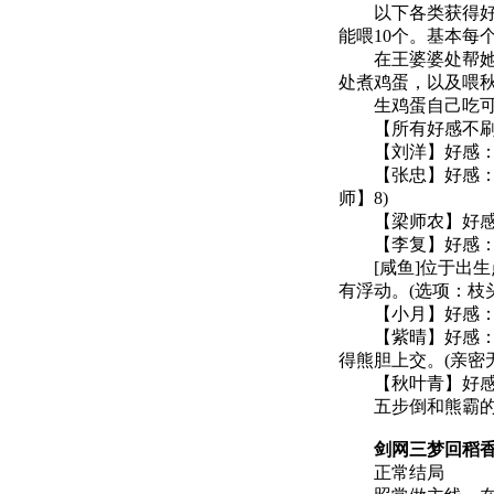
以下各类获得好感
能喂10个。基本每
在王婆婆处帮她喂鸡
处煮鸡蛋，以及喂
生鸡蛋自己吃可加气
【所有好感不刷到
【刘洋】好感：拜
【张忠】好感：拜祭
师】8)
【梁师农】好感：拜
【李复】好感：咸鱼
[咸鱼]位于出生点
有浮动。(选项：枝
【小月】好感：赠
【紫晴】好感：疯子
得熊胆上交。(亲密
【秋叶青】好感
五步倒和熊霸的
剑网三梦回稻香
正常结局