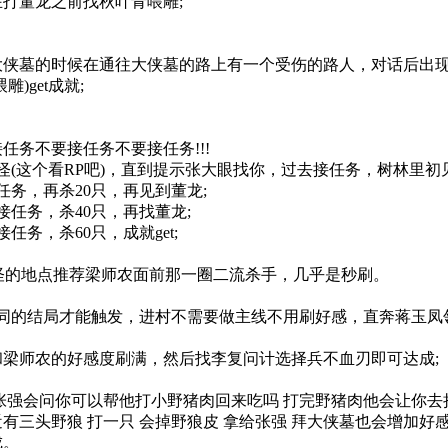
董龙之前找秋叶青喂雕;
墓的时候在通往大侠墓的路上有一个受伤的路人，对话后出现
)get成就;
务不要接任务不要接任务!!!
这个看RP吧)，直到提示张大眼找你，过去接任务，树林里初见
务，再杀20只，再见到董龙;
任务，杀40只，再找董龙;
务，杀60只，成就get;
怪的地点推荐梁师农面前那一圈二流杀手，几乎是秒刷。
的结局才能触发，进村不需要做主线不用刷好感，直奔蒋玉凤领
师农的好感度刷满，然后找李复问计选择兵不血刃即可达成;
会问你可以帮他打小野猪肉回来吃吗 打完野猪肉他会让你去捡野
头野狼 打一只 会掉野狼皮 拿给张强 拜大侠墓也会增加好感
成。