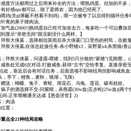
度方法都用过之后用来补全的方法：喂熟鸡蛋。但加的不多，仅
个有好感npc都可以，除了梁师农，因为他已经死了。
(关gf屏蔽不然看不到鸡)，喂一次被夸了以后得到循环任务喂
秋叶青的果子狸肉汤。
血(2000?)熟鸡蛋自己吃可加攻击力，每多吃一个可以叠加
显示“亲密无间”跟没刷没什么两样。】
祭大侠墓，选择相信莫雨后杀大侠墓门口受伤的村民，击败鬼
大侠墓;在张忠处接任务-杀小野猪x3，采野菜x4;杀黑狼(香山
祭大侠墓，问遗愿-喂猪，找到5只分散的“家猪”(见附图， (
处完成6次对话-打败咸鱼-获得“古书”交给李复。直接亲密
处，靠近后会有对话任务，后面选项不影响结局但影响咸鱼血量。原
头，亭下，鲤鱼，麦秋，镜湖，飞珠)
送：蝴蝶、兔子、青蛙、雨花石、乌龟、莲花、破布娃娃。
的酒选择不交-问紫晴，杀熊霸(30w血)五步蛇(25w血)(
无间-正常喂雕通关达成【悬壶济世】2)
：肉汤
位置：
重点全21种结局攻略