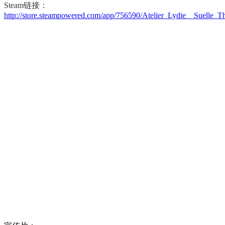
Steam链接：
http://store.steampowered.com/app/756590/Atelier_Lydie__Suelle_T