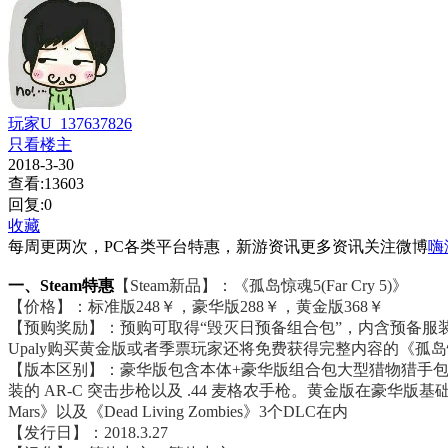
玩家U_137637826
只看楼主
2018-3-30
查看:13603
回复:0
收藏
每周更两次，PC各类平台特惠，新游资讯更多资讯关注微博
嗨
一、Steam特惠
【Steam新品】：《孤岛惊魂5(Far Cry 5)》
【价格】：标准版248￥，豪华版288￥，黄金版368￥
【预购奖励】：预购可取得“毁灭日预备组合包”，内含预备服
Upaly购买黄金版或者季票玩家还将免费获得完整内容的《孤
【版本区别】：豪华版包含本体+豪华版组合包大型猎物猎手
装的 AR-C 突击步枪以及 .44 麦格农手枪。黄金版在豪华版基础上多了季
Mars》以及《Dead Living Zombies》3个DLC在内
【发行日】：2018.3.27