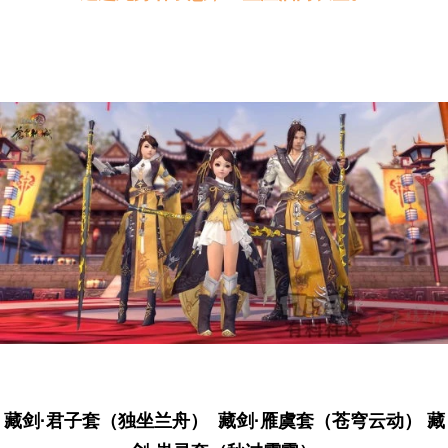
藏剑·君子套（独坐兰舟） 藏剑·雁虞套（苍穹云动） 藏