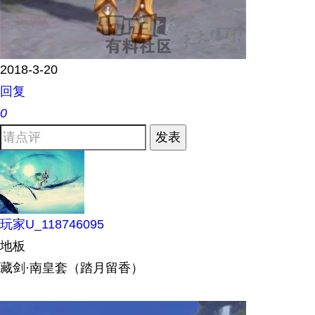
2018-3-20
回复
0
发表
玩家U_118746095
地板
藏剑·南皇套（踏月留香）