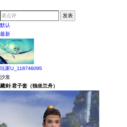
发表
默认
最新
玩家U_118746095
沙发
藏剑·君子套（独坐兰舟）