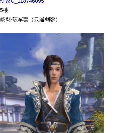
玩家U_118746095
5楼
藏剑·破军套（云遥剑影）