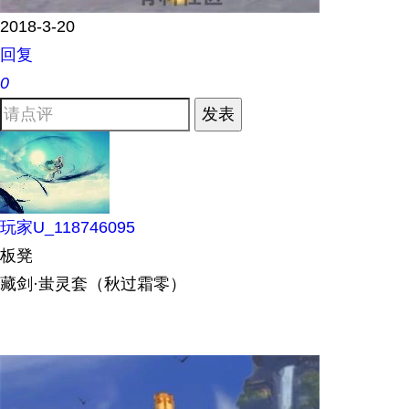
2018-3-20
回复
0
发表
玩家U_118746095
板凳
藏剑·蚩灵套（秋过霜零）