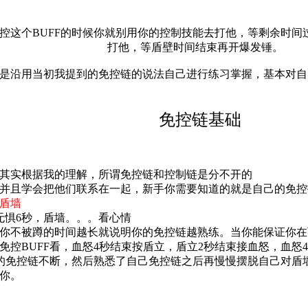
控这个BUFF的时候你就别用你的控制技能去打他，等剩余时
打他，等盾壁时间结束再开爆发锤。
是沿用当初我提到的免控链的说法自己进行练习掌握，基本对自
免控链基础
其实根据我的理解，所谓免控链和控制链是分不开的
并且学会把他们联系在一起，新手你需要知道的就是自己的免控
盾墙
无惧6秒，盾墙。。。看心情
你不被蹲的时间越长就说明你的免控链越熟练。当你能保证你在
控BUFF看，血怒4秒结束按盾立，盾立2秒结束接血怒，血怒
己的免控链不断，然后熟悉了自己免控链之后再慢慢摆脱自己对
你。