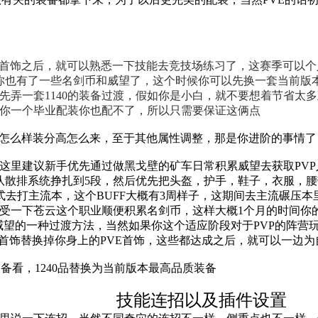
E首饰之后，就可以熟悉一下技能去竞技场练习了，这赛季可以
你也有了一些名剑币和威望了，这个时候你可以先换一套当前版本
己先弄一套1140的装备过渡，假如你是小白，就不要想着节省
你一个毕业配装你也配不了，所以只需要保证这俩点
的怎么样装分高怎么来，至于其他属性调整，那是你进阶的事情
建议新手优先通过做黑戈壁的矿车日常积累威望去获取PVP入门
队散排系统挣扎到5段，然后优先把头盔，护手，鞋子，衣服，腰
方式去打主流本，这个BUFF大概有3周样子，这期间去主流碾压
一下苍云这个职业顺便积累名剑币，这样大概1个月的时间你的1
省威望的一种过渡方法，当然如果你这个适应阶段对于PVP的阵
VP首饰替换掉你身上的PVE首饰，这些都达成之后，就可以一边
品装备看，1240品替换为当前版本最高品质装备
技能连招以及插件设置