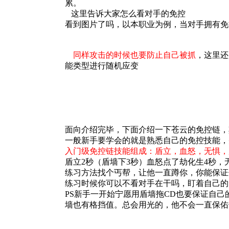
累。
这里告诉大家怎么看对手的免控
看到图片了吗，以本职业为例，当对手拥有免
同样攻击的时候也要防止自己被抓
，这里还
能类型进行随机应变
面向介绍完毕，下面介绍一下苍云的免控链，
一般新手要学会的就是熟悉自己的免控技能，
入门级免控链技能组成：盾立，血怒，无惧，
盾立2秒（盾墙下3秒）血怒点了劫化生4秒，
练习方法找个丐帮，让他一直蹲你，你能保证
练习时候你可以不看对手在干吗，盯着自己的免
PS新手一开始宁愿用盾墙拖CD也要保证自
墙也有格挡值。总会用光的，他不会一直保佑