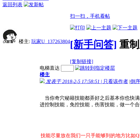
返回列表
扫一扫，手机看帖
楼主:
玩家U_137263804
[新手问答]
重制
[复制链接]
电梯直达
楼主
发表于 2018-2-5 17:58:51
|
只看该作者
|
倒
当你奇穴秘籍技能都弄好之后基本你也快满
进控制技能，免控技能，伤害技能，做一个合
技能尽量放在我们一只手能够到的地方比如QE