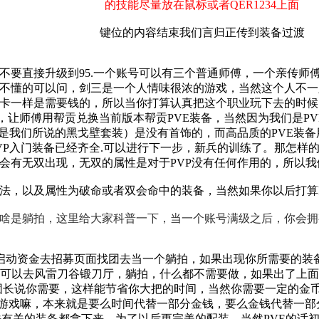
的技能尽量放在鼠标或者QER1234上面
键位的内容结束我们言归正传到装备过渡
不要直接升级到95.一个账号可以有三个普通师傅，一个亲传师
不懂的可以问，剑三是一个人情味很浓的游戏，当然这个人不一
卡一样是需要钱的，所以当你打算认真把这个职业玩下去的时候
让师傅用帮贡兑换当前版本帮贡PVE装备，当然因为我们是PV
就是我们所说的黑戈壁套装）是没有首饰的，而高品质的PVE装备
PVP入门装备已经齐全.可以进行下一步，新兵的训练了。那怎样
有无双出现，无双的属性是对于PVP没有任何作用的，所以我
，以及属性为破命或者双会命中的装备，当然如果你以后打算P
啥是躺拍，这里给大家科普一下，当一个账号满级之后，你会拥有
启动资金去招募页面找团去当一个躺拍，如果出现你所需要的装
F你可以去风雷刀谷锻刀厅，躺拍，什么都不需要做，如果出了上
团长说你需要，这样能节省你大把的时间，当然你需要一定的金
游戏嘛，本来就是要么时间代替一部分金钱，要么金钱代替一部
法有关的装备都拿下来，为了以后更完美的配装，当然PVE的话