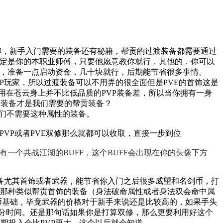
傅，新手入门需要的装备还有秘籍，帮贡的过渡装备都需要通过
定是你的本职业师傅，只要他愿意教你就行，其他的，你可以
，准备一点启动资金，几十块就行，后期能节省很多事情。
P玩家，所以过渡装备可以不用弄的很全面但是PVE的首饰这是
用在苍云身上并不比低品质的PVP装备差，所以当你拥有一身
的装备才是我们需要的帮贡装备？
们不需要这种属性的装备。
VP或者PVE双修那么就都可以收取，直接一步到位
一个共战江湖的BUFF，这个BUFF会出现在你的头像下方
备尤其首饰或者武器，能节省你入门之后很多威望和名剑币，打
面那种类似帮贡首饰的装备（身法破命属性或者身法双会命中属
币基础，毕竟武器的价格对于新手来说还是比较高的，如果手头
分时间。还是那句话如果你是打算双修，那么更要利用好这个
初期投入会比PVP更大，这个以后就会知道。