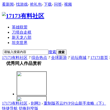
看新闻
-
找游戏
-
抢礼包
-
下载
-
问答
-
视频
英雄联盟
刀塔自走棋
新天龙八部
坦克世界
搜索
搜索
17173有料社区
?
综合热点
?
全球新游
?
论坛商城
?
17173首页
17173有料社区
›
剑网3
›
重制版苍云PVP分山新手攻略（下）
快捷导航
切换到窄版