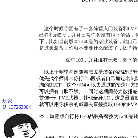
这个时候你拥有了一套阵营入门装备和PV
己挣扎到5段，并且日常任务没有拉下的话，
下，比如当前版本1240品为毕业装备，就自
是过渡装备，你就不要要什么配装了，因为给
命中100，并且没有无双，剩下
以上个赛季举例随着黑戈壁装备的品级提升这里
优先找个师傅带你打个5段或者自己通过名剑
湖的BUFF，这个时候可以去通过躺拍这种
可以拥有（脸不黑），同时这期间努力散排感受
首饰一件PVE武器，其他全身JJC，这是最
玩家
就可以用你多余的威望去直接换取1140的P
U_137263804
PS：重置版自行将1140品装备替换为1240