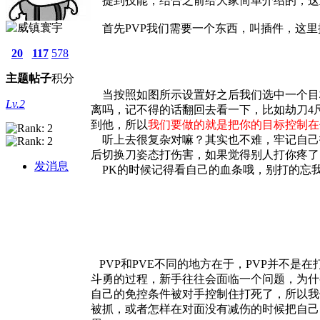
提到技能，结合之前给大家简单介绍的，这
首先PVP我们需要一个东西，叫插件，这里
20
117
578
主题
帖子
积分
当按照如图所示设置好之后我们选中一个目
Lv.2
离吗，记不得的话翻回去看一下，比如劫刀4
到他，所以
我们要做的就是把你的目标控制在
听上去很复杂对嘛？其实也不难，牢记自己
后切换刀姿态打伤害，如果觉得别人打你疼了
发消息
PK的时候记得看自己的血条哦，别打的忘
PVP和PVE不同的地方在于，PVP并不是
斗勇的过程，新手往往会面临一个问题，为什
自己的免控条件被对手控制住打死了，所以我
被抓，或者怎样在对面没有减伤的时候把自己