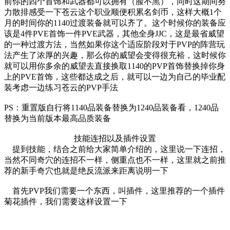
前你的四个首饰和武器都可以拥有（脸不黑），同时这期间努
力散排感受一下苍云这个职业顺便积累名剑币，这样大概1个
月的时间你的1140过渡装备就可以齐了。这个时候你的装备应
该是4件PVE首饰一件PVE武器，其他全身JJC，这是最省威望
的一种过渡方法，当然如果你这个适应阶段对于PVP的阵营玩
法产生了浓厚的兴趣，那么你的威望会变得很充裕，这时候你
就可以用你多余的威望去直接换取1140的PVP首饰替换掉你身
上的PVE首饰，这些都达成之后，就可以一边为自己的毕业配
装考虑一边练习苍云的PVP手法
PS：重置版自行将1140品装备替换为1240品装备看，1240品
替换为当前版本最高品质装备
技能连招以及插件设置
提到技能，结合之前给大家简单介绍的，这里说一下连招，
当然不同奇穴的连招不一样，侧重点也不一样，这里就之前推
荐的新手奇穴也就是绝反流派来距离说明一下
首先PVP我们需要一个东西，叫插件，这里推荐的一个插件
菊花插件，我们需要这样设置一下