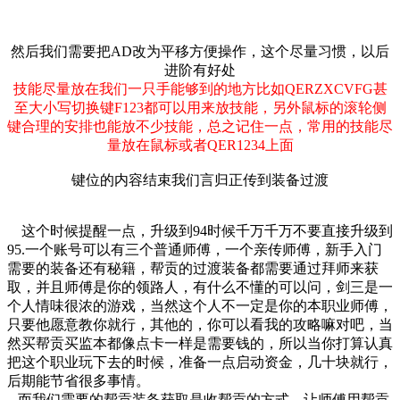
然后我们需要把AD改为平移方便操作，这个尽量习惯，以后
进阶有好处
技能尽量放在我们一只手能够到的地方比如QERZXCVFG甚
至大小写切换键F123都可以用来放技能，另外鼠标的滚轮侧
键合理的安排也能放不少技能，总之记住一点，常用的技能尽
量放在鼠标或者QER1234上面
键位的内容结束我们言归正传到装备过渡
这个时候提醒一点，升级到94时候千万千万不要直接升级到
95.一个账号可以有三个普通师傅，一个亲传师傅，新手入门
需要的装备还有秘籍，帮贡的过渡装备都需要通过拜师来获
取，并且师傅是你的领路人，有什么不懂的可以问，剑三是一
个人情味很浓的游戏，当然这个人不一定是你的本职业师傅，
只要他愿意教你就行，其他的，你可以看我的攻略嘛对吧，当
然买帮贡买监本都像点卡一样是需要钱的，所以当你打算认真
把这个职业玩下去的时候，准备一点启动资金，几十块就行，
后期能节省很多事情。
而我们需要的帮贡装备获取是收帮贡的方式，让师傅用帮贡