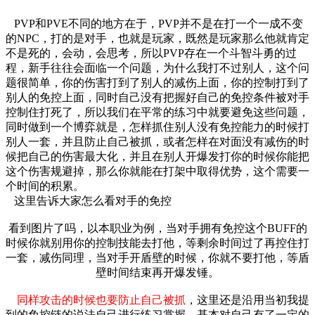
PVP和PVE不同的地方在于，PVP并不是在打一个一成不变
的NPC，打的是对手，也就是玩家，既然是玩家那么他就肯定
不是死的，会动，会思考，所以PVP存在一个斗智斗勇的过
程，新手往往会面临一个问题，为什么我打不过别人，这个问
题很简单，你的伤害打到了别人的减伤上面，你的控制打到了
别人的免控上面，同时自己没有把握好自己的免控条件被对手
控制住打死了，所以我们在平常的练习中就要避免这些问题，
同时做到一个博弈就是，怎样抓住别人没有免控能力的时候打
别人一套，并且防止自己被抓，或者怎样在对面没有减伤的时
候把自己的伤害最大化，并且在别人开爆发打你的时候你能把
这个伤害规避掉，那么你就能在打架中取得优势，这个需要一
个时间的积累。
这里告诉大家怎么看对手的免控
看到图片了吗，以本职业为例，当对手拥有免控这个BUFF的
时候你就别用你的控制技能去打他，等剩余时间过了再控住打
一套，减伤同理，当对手开盾壁的时候，你就不要打他，等盾
壁时间结束再开爆发锤。
同样攻击的时候也要防止自己被抓
，这里还是沿用当初我提
到的免控链的说法自己进行练习掌握，基本对自己有了一定的