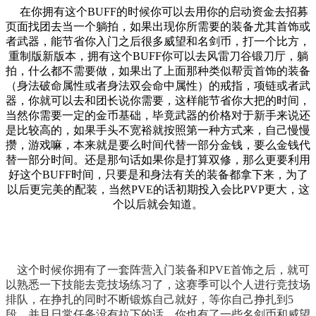
在你拥有这个BUFF的时候你可以去用你的启动资金去招募
页面找团去当一个躺拍，如果出现你所需要的装备尤其首饰或
者武器，能节省你入门之后很多威望和名剑币，打一个比方，
重制版新版本，拥有这个BUFF你可以去风雷刀谷锻刀厅，躺
拍，什么都不需要做，如果出了上面那种类似帮贡首饰的装备
（身法破命属性或者身法双会命中属性）的戒指，项链或者武
器，你就可以去和团长说你需要，这样能节省你大把的时间，
当然你需要一定的金币基础，毕竟武器的价格对于新手来说还
是比较高的，如果手头不宽裕就按照第一种方式来，自己慢慢
攒，游戏嘛，本来就是要么时间代替一部分金钱，要么金钱代
替一部分时间。还是那句话如果你是打算双修，那么更要利用
好这个BUFF时间，只要是和身法有关的装备都拿下来，为了
以后更完美的配装，当然PVE的话初期投入会比PVP更大，这
个以后就会知道。
这个时候你拥有了一套阵营入门装备和PVE首饰之后，就可
以熟悉一下技能去竞技场练习了，这赛季可以个人进行竞技场
排队，在挣扎的同时不断锻炼自己就好，等你自己挣扎到5
段，并且日常任务没有拉下的话，你也有了一些名剑币和威望