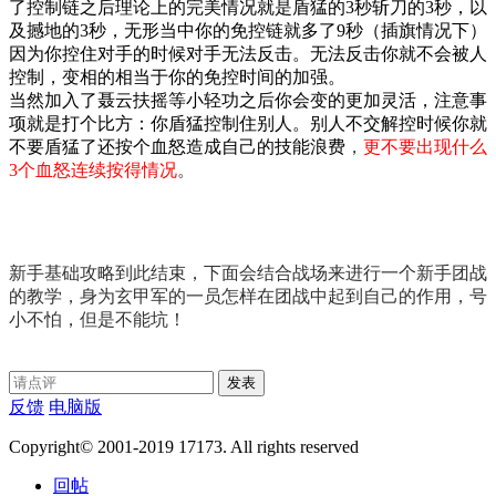
了控制链之后理论上的完美情况就是盾猛的3秒斩刀的3秒，以
及撼地的3秒，无形当中你的免控链就多了9秒（插旗情况下）
因为你控住对手的时候对手无法反击。无法反击你就不会被人
控制，变相的相当于你的免控时间的加强。
当然加入了聂云扶摇等小轻功之后你会变的更加灵活，注意事
项就是打个比方：你盾猛控制住别人。别人不交解控时候你就
不要盾猛了还按个血怒造成自己的技能浪费
，
更不要出现什么
3个血怒连续按得情况
。
新手基础攻略到此结束，下面会结合战场来进行一个新手团战
的教学，身为玄甲军的一员怎样在团战中起到自己的作用，号
小不怕，但是不能坑！
发表
反馈
电脑版
Copyright© 2001-2019 17173. All rights reserved
回帖