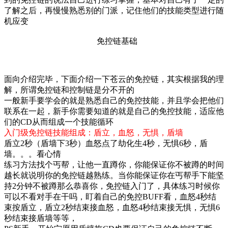
了解之后，再慢慢熟悉别的门派，记住他们的技能类型进行随
机应变
免控链基础
面向介绍完毕，下面介绍一下苍云的免控链，其实根据我的理
解，所谓免控链和控制链是分不开的
一般新手要学会的就是熟悉自己的免控技能，并且学会把他们
联系在一起，新手你需要知道的就是自己的免控技能，适应他
们的CD从而组成一个技能循环
入门级免控链技能组成：盾立，血怒，无惧，盾墙
盾立2秒（盾墙下3秒）血怒点了劫化生4秒，无惧6秒，盾
墙。。。看心情
练习方法找个丐帮，让他一直蹲你，你能保证你不被蹲的时间
越长就说明你的免控链越熟练。当你能保证你在丐帮手下能坚
持2分钟不被蹲那么恭喜你，免控链入门了，具体练习时候你
可以不看对手在干吗，盯着自己的免控BUFF看，血怒4秒结
束按盾立，盾立2秒结束接血怒，血怒4秒结束接无惧，无惧6
秒结束接盾墙等等，