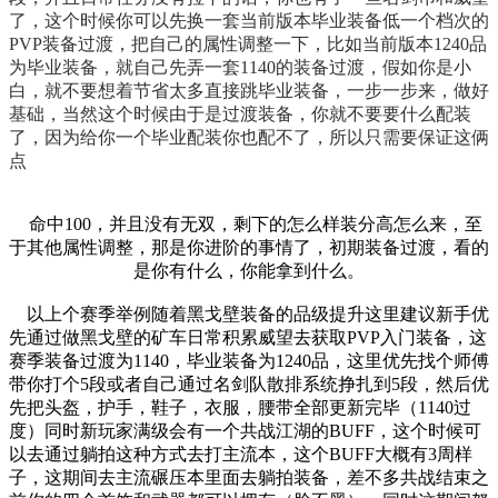
了，这个时候你可以先换一套当前版本毕业装备低一个档次的
PVP装备过渡，把自己的属性调整一下，比如当前版本1240品
为毕业装备，就自己先弄一套1140的装备过渡，假如你是小
白，就不要想着节省太多直接跳毕业装备，一步一步来，做好
基础，当然这个时候由于是过渡装备，你就不要要什么配装
了，因为给你一个毕业配装你也配不了，所以只需要保证这俩
点
命中100，并且没有无双，剩下的怎么样装分高怎么来，至
于其他属性调整，那是你进阶的事情了，初期装备过渡，看的
是你有什么，你能拿到什么。
以上个赛季举例随着黑戈壁装备的品级提升这里建议新手优
先通过做黑戈壁的矿车日常积累威望去获取PVP入门装备，这
赛季装备过渡为1140，毕业装备为1240品，这里优先找个师傅
带你打个5段或者自己通过名剑队散排系统挣扎到5段，然后优
先把头盔，护手，鞋子，衣服，腰带全部更新完毕（1140过
度）同时新玩家满级会有一个共战江湖的BUFF，这个时候可
以去通过躺拍这种方式去打主流本，这个BUFF大概有3周样
子，这期间去主流碾压本里面去躺拍装备，差不多共战结束之