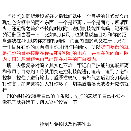
当按照如图所示设置好之后我们选中一个目标的时候就会出
现红色方框中的两个东西，一个是距离，一个是面向，所谓距
离，还记得之前介绍技能时候附带说明的技能距离吗，记不得
的话翻回去看一下，比如劫刀4尺，也就是说当目标和你的距
离连线在4尺以内你才能打到他，而面向圈的意义在于，只有
一个目标在你的面向圈里你才能打得到他，所以
我们要做的就
是把你的目标控制在你技能能够到的地方，并且在你的面向圈
内，同时尽量避免自己出现在对手的面向圈内。
听上去很复杂对嘛？其实也不难，牢记自己技能的施展距离
和作用，目标跑了你就用突进控制技能进行追击，追到了进行
控制，控住了进行输出，盾系攒怒气，有怒气之后切换刀姿态
打伤害，如果觉得别人打你疼了，切换盾墙姿态或者开减伤就
行
PK的时候记得看自己的血条哦，别打的忘我了自己不知不
觉死了就好玩了，所以这样设置一下
控制与免控以及伤害输出