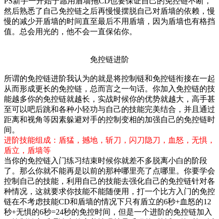
PS新手一开始宁愿用盾墙拖CD也要保证自己的免控链不断，
然后熟悉了自己免控链之后再慢慢摆脱自己对盾墙的依赖，慢
慢的减少开盾墙的时间直至最后不用盾墙，因为盾墙也有格挡
值。总会用光的，他不会一直保佑你。
免控链进阶
所谓的免控链进阶我认为的就是将控制链和免控链衔接在一起
从而形成更长的免控链，总而言之一句话。你加入免控链的技
能越多你的免控链就越长，实战时候你的优势就越大，高手甚
至可以吧后跳和各种小轻功与自己的技能完美结合，并且通过
距离和视角等因素躲避对手的控制变相的加强自己的免控链时
间。
进阶技能组成：盾猛，撼地，斩刀，闪刀隐刀，血怒，无惧，
盾立，盾墙等
当你的免控链入门练习结束时候你就差不多脱离小白的阶段
了。那么你就不能再是以前的那种哪里亮了点哪里。你要学会
控制自己的技能，利用自己的技能去强化自己的免控链针对各
种情况，这就要求你技能不能随便用，打一个比方入门的免控
链在不考虑技能CD和盾墙的情况下只有盾立的6秒+血怒的12
秒+无惧的6秒=24秒的免控时间，但是一个进阶的免控链加入