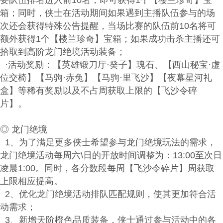
要队伍排名进入前10名，即可获得1个【楼兰珍奇】宝
箱；同时，侠士在活动期间如果遇到主播队伍参与的场
次还会获得特殊公告提醒，当场比赛的队伍前10名将可
额外获得1个【楼兰珍奇】宝箱；如果成功击杀主播还可
拾取到高阶龙门绝境活动装备；
·活动奖励：【英雄锻刀厅·癸子】瑰石、【西山秘宝·虚
位交椅】【马驹·赤兔】【马驹·里飞沙】【夜幕星河礼
盒】等稀有奖励以及不占周获取上限的【飞沙令碎
片】。
◎ 龙门绝境
1、为了满足更多侠士希望参与龙门绝境玩法的需求，
龙门绝境活动每周六\日的开放时间调整为：13:00至次日
凌晨1:00。同时，各分数段每周【飞沙令碎片】周获取
上限相应提高。
2、优化龙门绝境活动排队匹配规则，使其更加符合活
动需求；
3、新增天阶橙色品质装备，侠士通过参与活动中的各