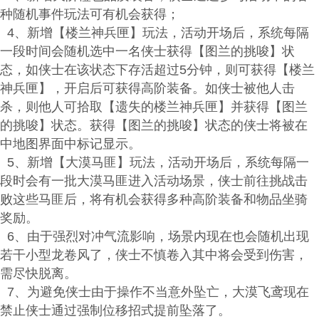
种随机事件玩法可有机会获得；
4、新增【楼兰神兵匣】玩法，活动开场后，系统每隔
一段时间会随机选中一名侠士获得【图兰的挑唆】状
态，如侠士在该状态下存活超过5分钟，则可获得【楼兰
神兵匣】，开启后可获得高阶装备。如侠士被他人击
杀，则他人可拾取【遗失的楼兰神兵匣】并获得【图兰
的挑唆】状态。获得【图兰的挑唆】状态的侠士将被在
中地图界面中标记显示。
5、新增【大漠马匪】玩法，活动开场后，系统每隔一
段时会有一批大漠马匪进入活动场景，侠士前往挑战击
败这些马匪后，将有机会获得多种高阶装备和物品坐骑
奖励。
6、由于强烈对冲气流影响，场景内现在也会随机出现
若干小型龙卷风了，侠士不慎卷入其中将会受到伤害，
需尽快脱离。
7、为避免侠士由于操作不当意外坠亡，大漠飞鸢现在
禁止侠士通过强制位移招式提前坠落了。