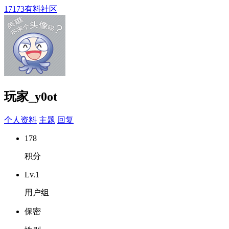
17173有料社区
玩家_y0ot
个人资料
主题
回复
178
积分
Lv.1
用户组
保密