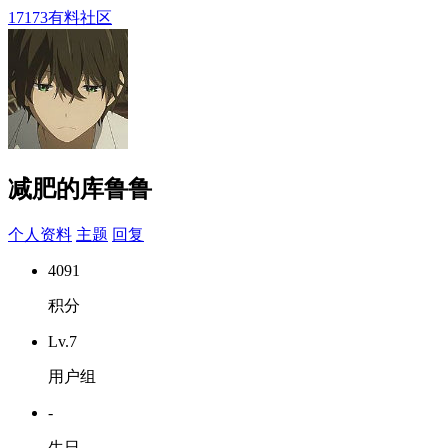
17173有料社区
减肥的库鲁鲁
个人资料
主题
回复
4091
积分
Lv.7
用户组
-
生日