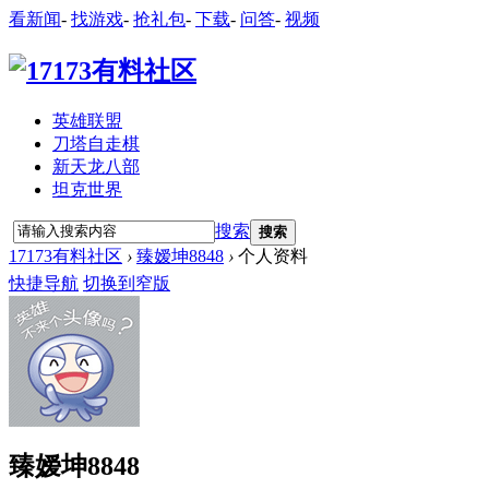
看新闻
-
找游戏
-
抢礼包
-
下载
-
问答
-
视频
英雄联盟
刀塔自走棋
新天龙八部
坦克世界
搜索
搜索
17173有料社区
›
臻嫒坤8848
›
个人资料
快捷导航
切换到窄版
臻嫒坤8848