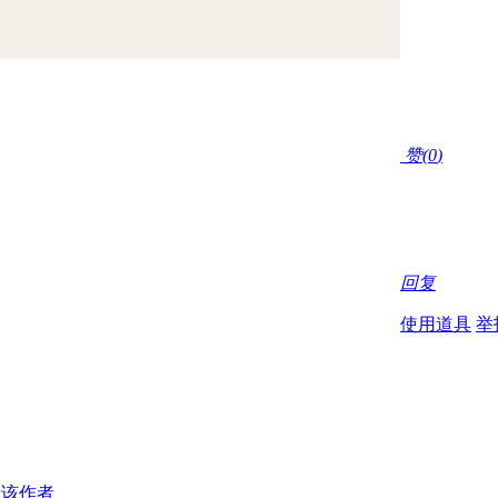
赞(
0
)
回复
使用道具
举
看该作者