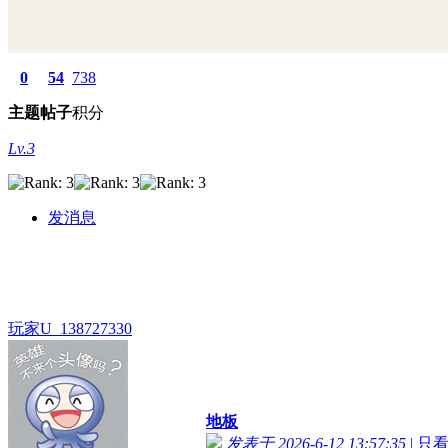
0
54
738
主题
帖子
积分
Lv.3
发消息
玩家U_138727330
地板
发表于 2026-6-12 13:57:35
|
只