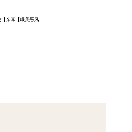
去【亲耳【哦我恶风