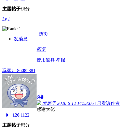
主题
帖子
积分
Lv.1
赞(
0
)
发消息
回复
使用道具
举报
玩家U_86085381
6
楼
发表于 2026-6-12 14:53:06
|
只看该作者
感谢大佬
0
126
1122
主题
帖子
积分