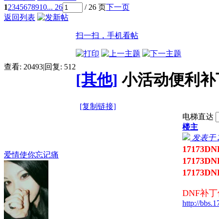
1
2
3
4
5
6
7
8
9
10
... 26
/ 26 页
下一页
返回列表
扫一扫，手机看帖
查看:
20493
|
回复:
512
[其他]
小活动便利补丁
[复制链接]
电梯直达
楼主
发表于 20
17173D
爱情使你忘记痛
17173
17173
DNF补
http://bbs.