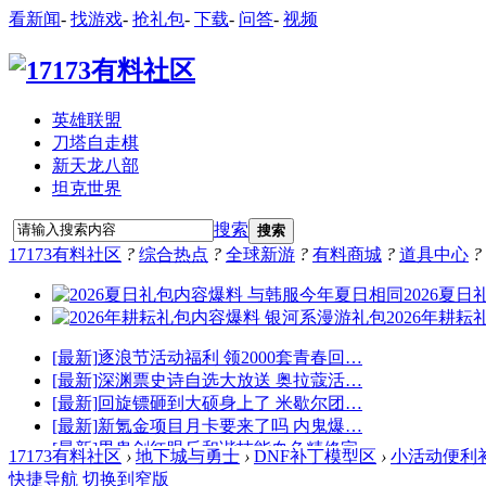
看新闻
-
找游戏
-
抢礼包
-
下载
-
问答
-
视频
英雄联盟
刀塔自走棋
新天龙八部
坦克世界
搜索
搜索
17173有料社区
?
综合热点
?
全球新游
?
有料商城
?
道具中心
?
17173有料社区
›
地下城与勇士
›
DNF补丁模型区
›
小活动便利补丁
快捷导航
切换到窄版