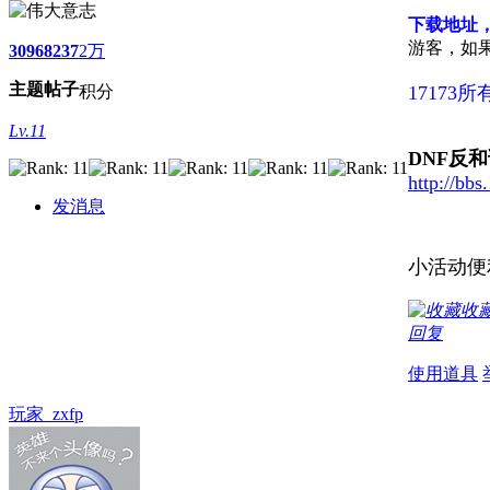
下载地址
游客，如
3096
8237
2万
主题
帖子
积分
1717
Lv.11
DNF反和
http://bb
发消息
小活动便
收
回复
使用道具
玩家_zxfp