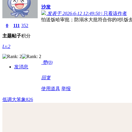
沙发
发表于 2026-6-12 12:49:50
|
只看该作者
怕送饭哈审批；防溺水大批符合你的0扒饭
0
111
352
主题
帖子
积分
Lv.2
赞(
0
)
发消息
回复
使用道具
举报
低调大笨象826