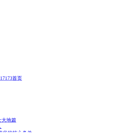
17173首页