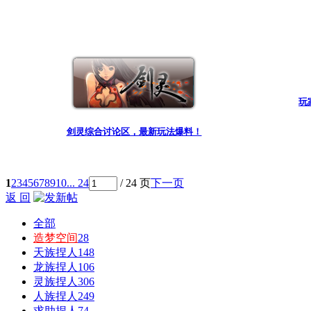
玩
剑灵综合讨论区，最新玩法爆料！
1
2
3
4
5
6
7
8
9
10
... 24
/ 24 页
下一页
返 回
全部
​造梦空间​
28
天族捏人
148
龙族捏人
106
灵族捏人
306
人族捏人
249
求助捏人
74