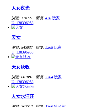
人女夜光
浏览: 118721 回复:
470
玩家
U_138396958
天女
浏览: 845037 回复:
5268
玩家
U_138396958
天女秋收
浏览: 601881 回复:
3304
玩家
U_138396958
人女水汪汪
浏览: 302512 回复:
1360
笑兮紫