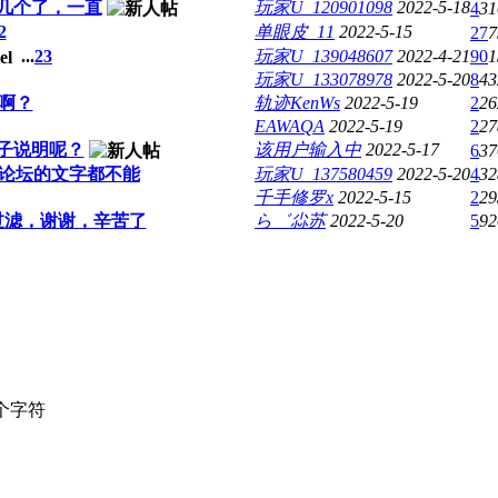
几个了，一直
玩家U_120901098
2022-5-18
4
31
2
单眼皮_11
2022-5-15
27
7
...
2
3
玩家U_139048607
2022-4-21
90
1
玩家U_133078978
2022-5-20
8
43
啊？
轨迹KenWs
2022-5-19
2
26
EAWAQA
2022-5-19
2
27
子说明呢？
该用户输入中
2022-5-17
6
37
论坛的文字都不能
玩家U_137580459
2022-5-20
4
32
千手修罗x
2022-5-15
2
29
过滤，谢谢，辛苦了
ら゛尛苏
2022-5-20
5
92
个字符