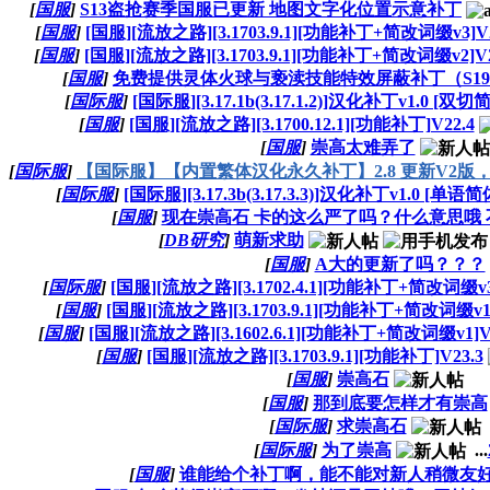
[
国服
]
S13盗抢赛季国服已更新 地图文字化位置示意补丁
[
国服
]
[国服][流放之路][3.1703.9.1][功能补丁+简改词缀v3]V2
[
国服
]
[国服][流放之路][3.1703.9.1][功能补丁+简改词缀v2]V2
[
国服
]
免费提供灵体火球与亵渎技能特效屏蔽补丁（S1
[
国际服
]
[国际服][3.17.1b(3.17.1.2)]汉化补丁v1.0 [双切
[
国服
]
[国服][流放之路][3.1700.12.1][功能补丁]V22.4
[
国服
]
崇高太难弄了
[
国际服
]
【国际服】【内置繁体汉化永久补丁】2.8 更新V2版
[
国际服
]
[国际服][3.17.3b(3.17.3.3)]汉化补丁v1.0 [单语简
[
国服
]
现在崇高石 卡的这么严了吗？什么意思哦
[
DB研究
]
萌新求助
[
国服
]
A大的更新了吗？？？
[
国际服
]
[国服][流放之路][3.1702.4.1][功能补丁+简改词缀v3
[
国服
]
[国服][流放之路][3.1703.9.1][功能补丁+简改词缀v1]
[
国服
]
[国服][流放之路][3.1602.6.1][功能补丁+简改词缀v1]V
[
国服
]
[国服][流放之路][3.1703.9.1][功能补丁]V23.3
[
国服
]
崇高石
[
国服
]
那到底要怎样才有崇高
[
国际服
]
求崇高石
[
国际服
]
为了崇高
...
[
国服
]
谁能给个补丁啊，能不能对新人稍微友