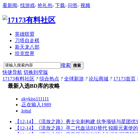
看新闻
-
找游戏
-
抢礼包
-
下载
-
问答
-
视频
英雄联盟
刀塔自走棋
新天龙八部
坦克世界
搜索
搜索
快捷导航
切换到窄版
17173有料社区
?
综合热点
?
全球新游
?
论坛商城
?
17173首页