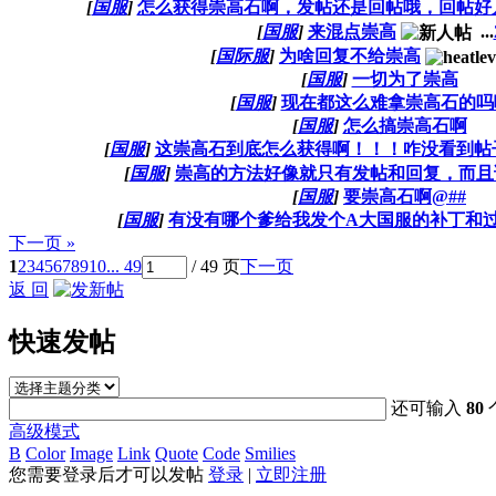
[
国服
]
怎么获得崇高石啊，发帖还是回帖哦，回帖好
[
国服
]
来混点崇高
...
[
国际服
]
为啥回复不给崇高
[
国服
]
一切为了崇高
[
国服
]
现在都这么难拿崇高石的吗
[
国服
]
怎么搞崇高石啊
[
国服
]
这崇高石到底怎么获得啊！！！咋没看到帖
[
国服
]
崇高的方法好像就只有发帖和回复，而且
[
国服
]
要崇高石啊@##
[
国服
]
有没有哪个爹给我发个A大国服的补丁和
下一页 »
1
2
3
4
5
6
7
8
9
10
... 49
/ 49 页
下一页
返 回
快速发帖
还可输入
80
高级模式
B
Color
Image
Link
Quote
Code
Smilies
您需要登录后才可以发帖
登录
|
立即注册