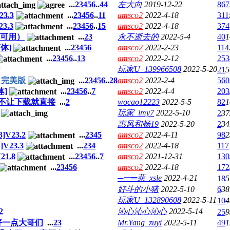
...
2
3
4
5
6
..
44
左大向
2019-12-22
867
3.3
...
2
3
4
5
6
..
11
amsco2
2022-4-18
311
3.3
...
2
3
4
5
6
..
15
amsco2
2022-4-18
374
9可用）
...
2
3
永不逝去的
2022-5-4
40
1
简体]
...
2
3
4
5
6
amsco2
2022-2-23
114
...
2
3
4
5
6
..
13
amsco2
2022-2-12
253
玩家U_139966508
2022-5-20
21
5
，完美版
...
2
3
4
5
6
..
28
amsco2
2022-2-4
560
体]
...
2
3
4
5
6
..
7
amsco2
2022-4-4
203
 不让下载就直接
...
2
wocao12223
2022-5-5
82
1
玩家_imy7
2022-5-10
2
37
惠风和畅19
2022-5-20
2
34
]V23.2
...
2
3
4
5
amsco2
2022-4-11
98
2
V23.3
...
2
3
4
amsco2
2022-4-18
117
21.8
...
2
3
4
5
6
..
7
amsco2
2021-12-31
130
...
2
3
4
5
6
amsco2
2022-4-18
172
─━═蕜_xsle
2022-4-21
18
5
好斗的小猪
2022-5-10
6
38
玩家U_132890608
2022-5-11
10
4
2
沁心沁心沁心
2022-5-14
25
9
好一点大哥们
...
2
3
Mr.Yang_zuyi
2022-5-11
49
1