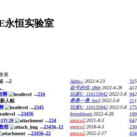
OE永恒实验室
发表
...
2
Adno--
2022-4-23
31
5
。
盗号的你_dfpb
2022-4-28
4
12
有啊
...
2
3
4
玩家U_116135842
2022-5-8
94
2
叠叠一叠_tnx3
2022-5-8
21
1
啊
...
2
3
4
5
玩家U_116135842
2022-5-8
175
...
2
3
4
5
6
fengshiwan
2022-4-28
109
1]V20
...
2
3
4
amsco2
2021-8-3
64
2
教程
...
2
3
4
5
6
..
12
amsco2
2018-4-3
230
...
2
3
4
5
6
..
22
amsco2
2022-2-17
434