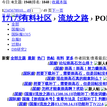
今日:
0
|
主题:
1948
|
排名:
1848
|
收藏本版
1
2
3
4
5
6
7
8
9
10
... 49
/ 49 页
下一页
返 回
17173有料社区
›
流放之路
›
P
全部
国服
626
国际服
1315
台服
8
过期
4
DB研究
2
新窗
全部主题
最新
热门
热帖
有料
更多
作者
回复/查看
最后
[
国服
]
论坛崇高石怎么得？
[
国服
]
崇高！崇高！努力赚崇高
[
国际服
]
想要下载补丁，需要崇高石，但是回帖没
[
国服
]
现在崇高石真的能拿到么？
[
国服
]
想要下载补丁，需要崇高石，但是回帖没有
[
国服
]
怎样才能拿崇高啊？求助
[
国服
]
[国服][流放之路][3.1500.16.1][功能补丁+简改词缀v
[
国际服
]
国服【游戏版本号】查看方法及【过期补丁】判断
[
国服
]
[国服][流放之路][3.1700.14.1][功能补丁]V22.6