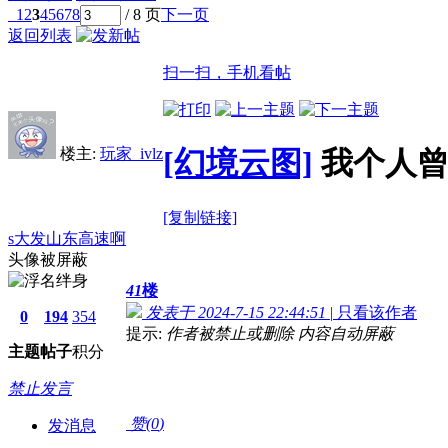
1
2
3
4
5
6
7
8
/ 8 页
下一页
返回列表
扫一扫，手机看帖
楼主:
玩家_ivlz
[幻境云图]
我个人
[复制链接]
s大发山东高速啊
头像被屏蔽
41
楼
发表于 2024-7-15 22:44:51
|
只看该作者
0
194
354
提示:
作者被禁止或删除 内容自动屏蔽
主题
帖子
积分
禁止发言
赞(
0
)
发消息