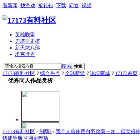
看新闻
-
找游戏
-
抢礼包
-
下载
-
问答
-
视频
英雄联盟
刀塔自走棋
新天龙八部
坦克世界
搜索
搜索
17173有料社区
?
综合热点
?
全球新游
?
论坛商城
?
17173首页
17173有料社区
›
剑网3
›
我个人曾使用白羽焰翼一次，但觉得佛像
快捷导航
切换到窄版