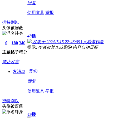
回复
使用道具
举报
扔特别以
头像被屏蔽
48
楼
发表于 2024-7-15 22:46:09
|
只看该作者
0
180
340
提示:
作者被禁止或删除 内容自动屏蔽
主题
帖子
积分
禁止发言
赞(
0
)
发消息
回复
使用道具
举报
扔特别以
头像被屏蔽
49
楼