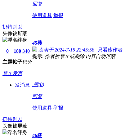
回复
使用道具
举报
扔特别以
头像被屏蔽
45
楼
发表于 2024-7-15 22:45:58
|
只看该作者
0
180
340
提示:
作者被禁止或删除 内容自动屏蔽
主题
帖子
积分
禁止发言
赞(
0
)
发消息
回复
使用道具
举报
扔特别以
头像被屏蔽
46
楼