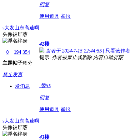
回复
使用道具
举报
s大发山东高速啊
头像被屏蔽
42
楼
发表于 2024-7-15 22:44:55
|
只看该作者
0
194
354
提示:
作者被禁止或删除 内容自动屏蔽
主题
帖子
积分
禁止发言
赞(
0
)
发消息
回复
使用道具
举报
s大发山东高速啊
头像被屏蔽
43
楼