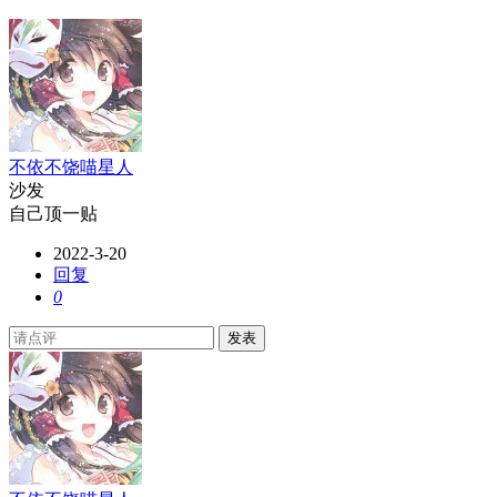
不依不饶喵星人
沙发
自己顶一贴
2022-3-20
回复
0
发表