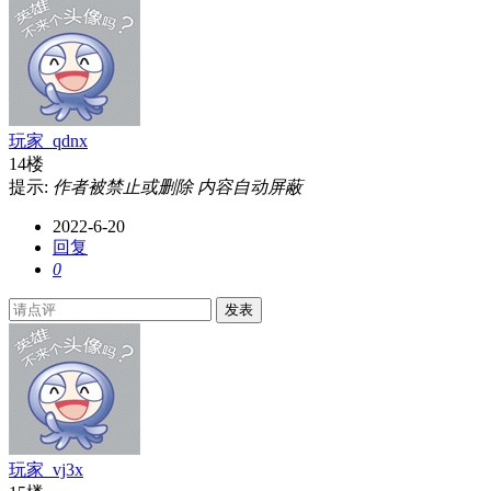
玩家_qdnx
14楼
提示:
作者被禁止或删除 内容自动屏蔽
2022-6-20
回复
0
发表
玩家_vj3x