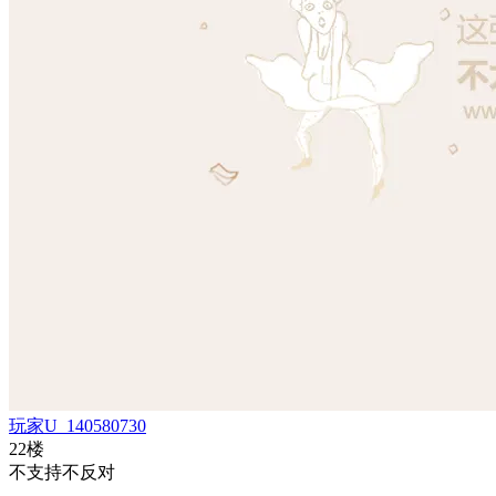
玩家U_140580730
22楼
不支持不反对