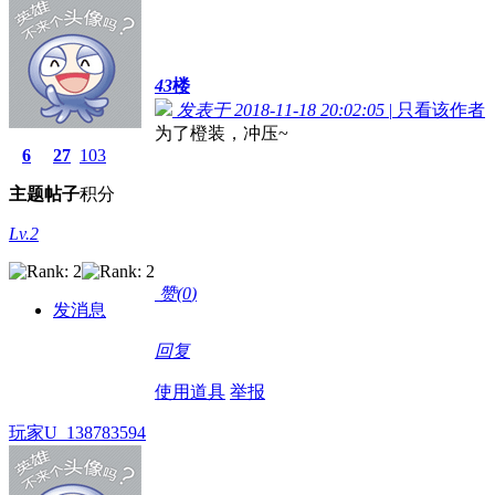
43
楼
发表于 2018-11-18 20:02:05
|
只看该作者
为了橙装，冲压~
6
27
103
主题
帖子
积分
Lv.2
赞(
0
)
发消息
回复
使用道具
举报
玩家U_138783594