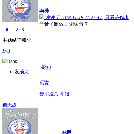
44
楼
发表于 2018-11-18 21:27:47
|
只看该作者
辛苦了搬运工 谢谢分享
0
2
6
主题
帖子
积分
Lv.1
赞(
0
)
发消息
回复
使用道具
举报
傷无敌
45
楼