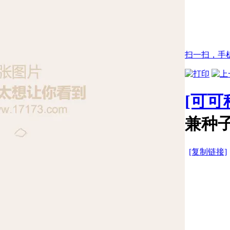
扫一扫，手
[可可
兼种子
[复制链接]