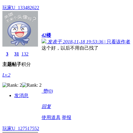
玩家U_133482622
42
楼
发表于 2018-11-18 19:53:36
|
只看该作者
这个好，以后不用自己找了
3
31
132
主题
帖子
积分
Lv.2
赞(
0
)
发消息
回复
使用道具
举报
玩家U_127517552