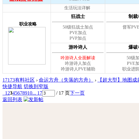
17173有料社区
›
命运方舟（失落的方舟）
›
【超大型】地图成就
快捷导航
切换到窄版
1
2
3
4
5
6
7
8
9
10
... 17
/ 17 页
下一页
返回列表