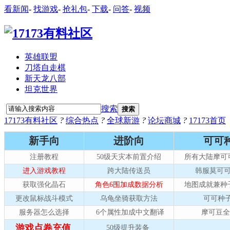
看新闻
-
找游戏
-
抢礼包
-
下载
-
问答
-
视频
英雄联盟
刀塔自走棋
新天龙八部
坦克世界
搜索
搜索
17173有料社区
?
综合热点
?
全球新游
?
论坛商城
?
17173首页