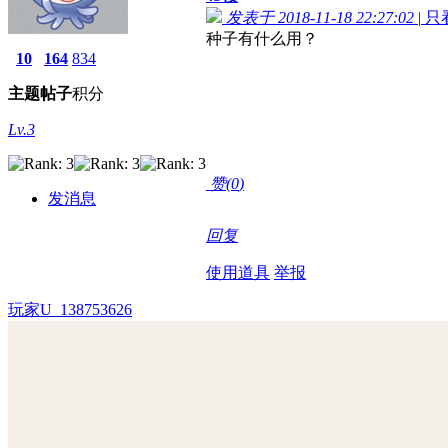
发表于 2018-11-18 22:27:02
|
只
种子有什么用？
10
164
834
主题
帖子
积分
Lv.3
赞(
0
)
发消息
回复
使用道具
举报
玩家U_138753626