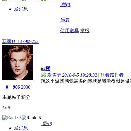
赞(
0
)
发消息
回复
使用道具
举报
玩家U_137909752
64
楼
发表于 2018-9-5 19:28:32
|
只看该作者
玩这个游戏感觉最多的事就是我觉得就是做
0
906
2038
主题
帖子
积分
Lv.5
赞(
0
)
发消息