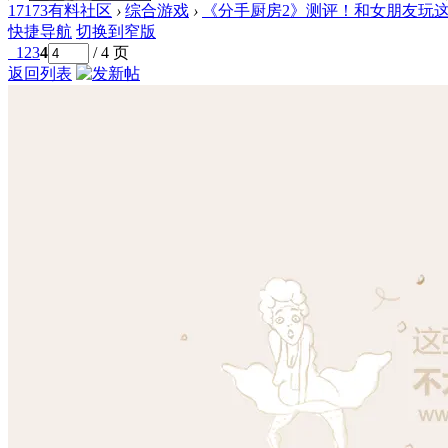
17173有料社区
›
综合游戏
›
《分手厨房2》测评！和女朋友玩这个
快捷导航
切换到窄版
1
2
3
4
/ 4 页
返回列表