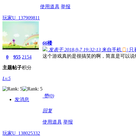
使用道具
举报
玩家U_137909811
66
楼
发表于 2018-9-7 19:32:13
来自手机
|
只
这个游戏真的是很搞笑的啊，简直是可以说
0
955
2154
主题
帖子
积分
Lv.5
赞(
0
)
发消息
回复
使用道具
举报
玩家U_138025332