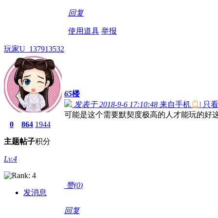
回复
使用道具
举报
玩家U_137913532
65
楼
发表于 2018-9-6 17:10:48
来自手机
|
只
可能是这个需要默契度极高的人才能玩的好
0
864
1944
主题
帖子
积分
Lv.4
赞(
0
)
发消息
回复