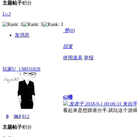
主题
帖子
积分
Lv.3
赞(
0
)
发消息
回复
使用道具
举报
玩家U_138031828
62
楼
发表于 2018-9-1 00:06:31
来自
看起来是想跟谁分手,就玩这个游
0
363
812
主题
帖子
积分