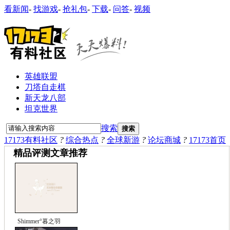
看新闻
-
找游戏
-
抢礼包
-
下载
-
问答
-
视频
英雄联盟
刀塔自走棋
新天龙八部
坦克世界
搜索
搜索
17173有料社区
?
综合热点
?
全球新游
?
论坛商城
?
17173首页