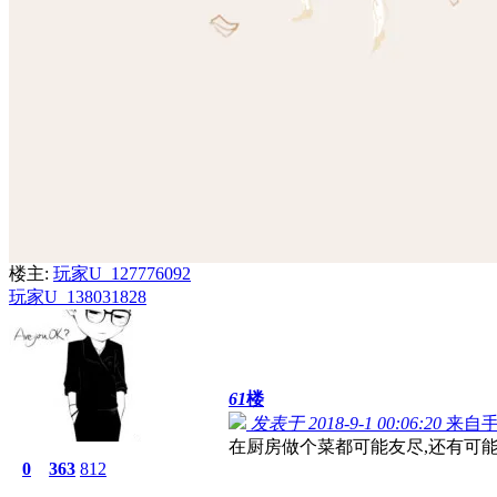
楼主:
玩家U_127776092
玩家U_138031828
61
楼
发表于 2018-9-1 00:06:20
来自
在厨房做个菜都可能友尽,还有可
0
363
812