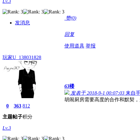
Lv.3
赞(
0
)
发消息
回复
使用道具
举报
玩家U_138031828
63
楼
发表于 2018-9-1 00:07:03
来自
胡闹厨房需要高度的合作和默契，
0
363
812
主题
帖子
积分
Lv.3