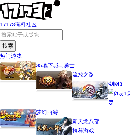
17173有料社区
热门游戏
35
地下城与勇士
流放之路
剑网3
1
剑
灵
梦幻西游
新天龙八部
推荐游戏