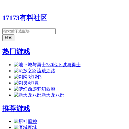
17173有料社区
热门游戏
280
地下城与勇士
流放之路
剑网3
4
剑灵
梦幻西游
新天龙八部
推荐游戏
原神
魔域