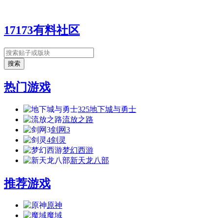
17173有料社区
热门游戏
325
地下城与勇士
流放之路
剑网3
4
剑灵
梦幻西游
新天龙八部
推荐游戏
原神
魔域