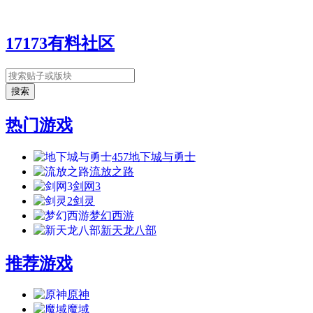
17173有料社区
热门游戏
457
地下城与勇士
流放之路
剑网3
2
剑灵
梦幻西游
新天龙八部
推荐游戏
原神
魔域