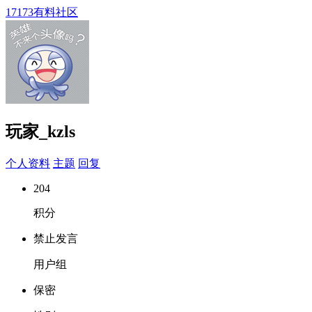
17173有料社区
玩家_kzls
个人资料
主题
回复
204
积分
禁止发言
用户组
保密